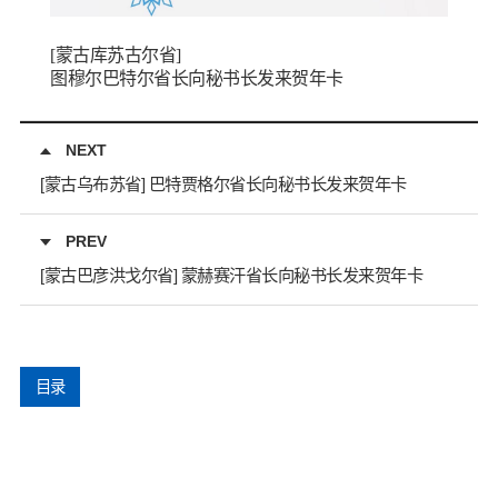
[蒙古库苏古尔省]
图穆尔巴特尔省长向秘书长发来贺年卡
NEXT
[蒙古乌布苏省] 巴特贾格尔省长向秘书长发来贺年卡
PREV
[蒙古巴彦洪戈尔省] 蒙赫赛汗省长向秘书长发来贺年卡
目录