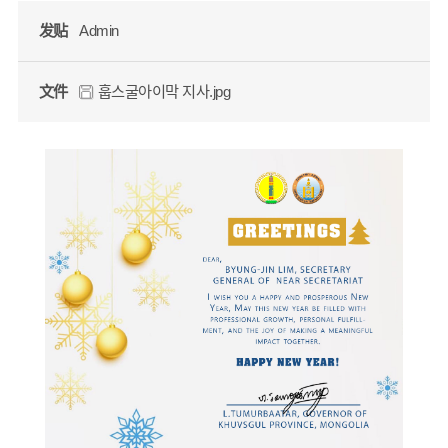
发贴
Admin
文件
훕스굴아이막 지사.jpg