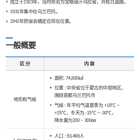
成立于1923年，当时命名为宝格德汗乌拉省，共有21面旗。
1931年集中在乌兰巴托。
1942年把省会确定在现在位置。
一般概要
区 分
内 容
面积: 74,800㎢
位置 : 中央省位于蒙古的中部地区，
围绕首都乌兰巴托市
地形和气候
气候 : 年平均气温夏季为 +18℃ ~
+25℃，冬天为 -15℃ ~ -30℃，
降水量为200 ~ 300㎜
人口 : 93,468人