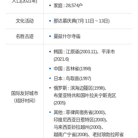
人口(2021年)
家庭 : 28,574户
文化活动
那达慕庆典(7月 11日 ~ 13日)
名胜古迹
曼兹什尔寺庙
韩国 : 江原道(2003.11)、平泽市
(2021.6)
中国 : 吉林省(1998)
日本 : 鸟取县(1997)
俄罗斯 : 滨海边疆区(1998)、
国际友好城市
布里亚特共和国叶拉夫宁斯克区
（结好时间）
(2005)
其他 : 菲律宾宿务省(2000)、
印度尼西亚日惹特区(2000)、
马来西亚砂拉越州(2000)、
越南广宁省(2008)、老挝琅勃拉邦省