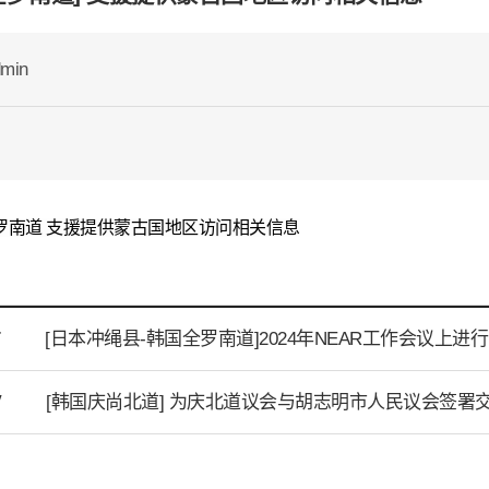
min
罗
南道
支
援
提供
蒙古
国
地
区访问
相
关
信息
[日本冲绳县-韩国全罗南道]2024年NEAR工作会议上进行
T
[韩国庆尚北道] 为庆北道议会与胡志明市人民议会签
V