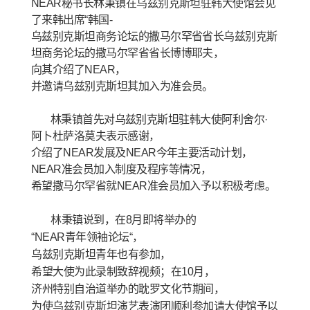
NEAR秘书长林秉镇在乌兹别克斯坦驻韩大使馆会见
了来韩出席“韩国-
乌兹别克斯坦商务论坛的撒马尔罕省省长乌兹别克斯
坦商务论坛的撒马尔罕省省长博博耶夫，
向其介绍了NEAR，
并邀请乌兹别克斯坦其加入为准会员。
林秉镇首先对乌兹别克斯坦驻韩大使阿利舍尔·
阿卜杜萨洛莫夫表示感谢，
介绍了
NEAR发展及NEAR今年主要活动计划，
NEAR准会员加入制度及程序等情况，
希望撒马尔罕省就NEAR准会员加入予以积极考虑。
林秉镇说到，在
8月即将举办的
“NEAR青年领袖论坛“，
乌兹别克斯坦青年也有参加，
希望大使为此录制致辞视频；在10月，
济州特别自治道举办的耽罗文化节期间，
为使乌兹别克斯坦演艺表演团顺利参加请大使馆予以