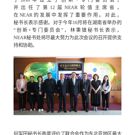
并出任了
第
12
届
NEAR
轮值
主席省，
在
NEAR
的
发展中发挥了
重要作用。对此，
秘书长表示感
谢
。
对于今年
10
月将在湖南省举办的
“创新
+
专门委员会”，林秉镇秘书长表示，
NEAR
秘书处将尽最大努力为此次会议的召开提供支
持和协助。
何
军
田
秘
书长
高度
评
价了联合会作为
东
北
亚
地
区
最大