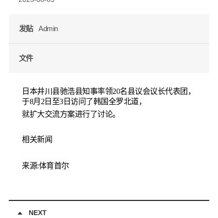
发贴
Admin
文件
日本井川
县
驰浩县
知事
率领
20
名
县议会议长
代表
团
，
于
8
月
2
日
至
3
日
访问
了
韩国
全
罗
北道，
就
扩大交流
方案
进
行了
讨论
。
相
关
新
闻
来
源
:
体育首尔
NEXT