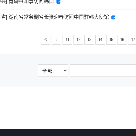
森县] 青森县知事访问韩国
南省] 湖南省常务副省长张迎春访问中国驻韩大使馆
11
12
13
14
15
16
17