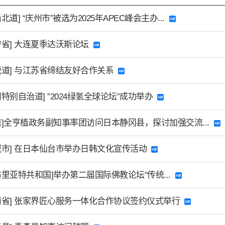
北道] “庆州市”被选为2025年APEC峰会主办...
宁省] 大连夏季达沃斯论坛
畿道] 与江苏省缔结友好合作关系
州特别自治道] ”2024绿氢全球论坛”成功举办
道]全亨植政务副知事率团访问日本静冈县，探讨加强交流...
域市] 在日本仙台市举办日韩文化宣传活动
布里亚特共和国]举办第二届国际佛教论坛"传统...
南省] 张家界匠心服务一体化合作协议签约仪式举行