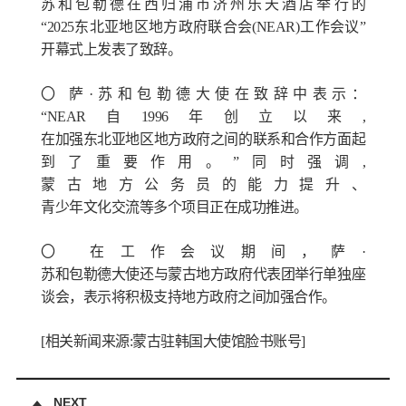
苏和包勒德
在西
归
浦市
济
州
乐
天酒店
举
行的
“
2025
东
北
亚地区
地方政府
联
合会
(NEAR)
工作会议”
开
幕式上
发
表了致辞
。
〇
萨·苏和包勒德
大使在致辞中
表示：
“
NEAR
自
1996
年
创
立以
来
,
在
加强
东
北
亚
地
区
地方政府之
间
的联系和合作方面起
到了重要作用。”
同时
强
调
,
蒙古地方公
务员
的能力提升、
青
少年文化交流等多
个项
目正在成功推
进
。
〇
在工作会议期
间，
萨·
苏和包勒德
大使
还与
蒙古地方政府代表
团举
行
单独
座
谈会
，表示
将积极
支持地方政府之
间
加强合作
。
[
相
关
新
闻来源
:
蒙古
驻韩国
大使
馆脸书账号
]
NEXT