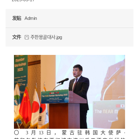
发贴
Admin
文件
주한몽골대사.jpg
〇
3
月
13
日，蒙古
驻韩国
大使
萨·