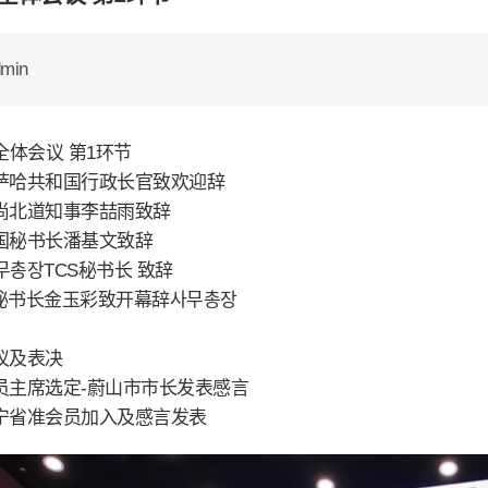
min
全体会议 第1环节
萨哈共和国行政长官致欢迎辞
尚北道知事李喆雨致辞
国秘书长潘基文致辞
사무총장TCS秘书长 致辞
 秘书长金玉彩致开幕辞사무총장
议及表决
员主席选定-蔚山市市长发表感言
宁省准会员加入及感言发表