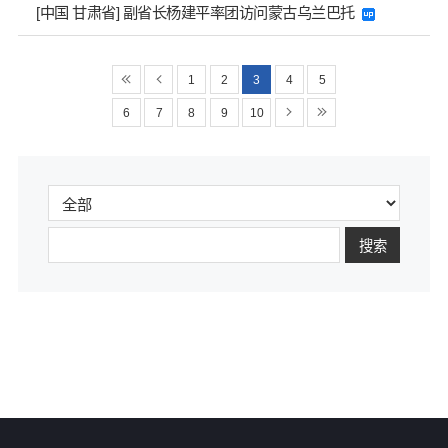
[中国 甘肃省] 副省长杨建平率团访问蒙古乌兰巴托
1
2
3
4
5
6
7
8
9
10
搜索