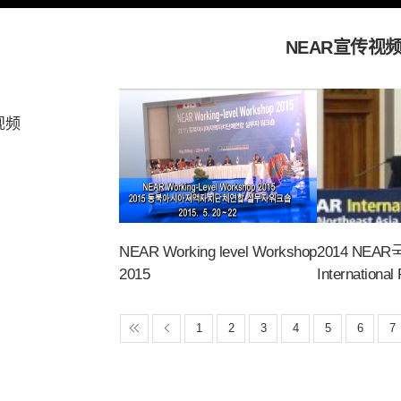
NEAR宣传视
视频
NEAR Working level Workshop
2014 NEA
2015
International
1
2
3
4
5
6
7