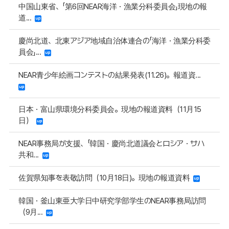
中国山東省、「第6回NEAR海洋・漁業分科委員会」現地の報
道...
慶尚北道、北東アジア地域自治体連合の「海洋・漁業分科委
員会」...
NEAR青少年絵画コンテストの結果発表(11.26)。報道資...
日本・富山県環境分科委員会。現地の報道資料（11月15
日）
NEAR事務局が支援、「韓国・慶尚北道議会とロシア・サハ
共和...
佐賀県知事を表敬訪問（10月18日)。現地の報道資料
韓国・釜山東亜大学日中研究学部学生のNEAR事務局訪問
（9月...