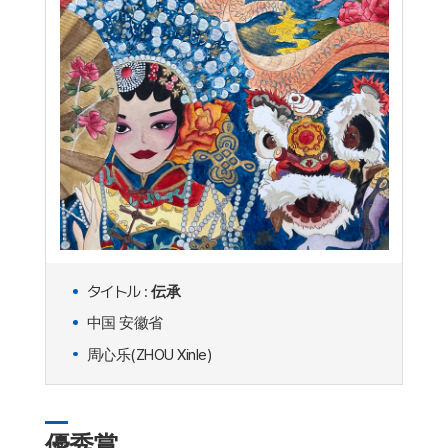
タイトル :
伝承
中国 安徽省
周心乐(ZHOU Xinle)
優秀賞