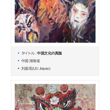
タイトル :
中国文化の真髄
中国 湖南省
刘嘉瑶(LIU Jiayao)