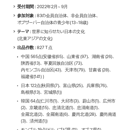
受付期間 :
2022年2月~ 9月
参加対象 :
83の会員自治体、非会員自治体、
オブザーバー自治体の青少年(13~18歳)
テーマ :
世界に知らせたい日本の文化
(北東アジアの文化)
出品作数 :
827Ｔ点
中国 565点(安徽省(65)、山東省 (97)、湖南省 (26)、
陝西省(13)、寧夏回族自治区 (73)、
内モンゴル自治区(43)、天津市(79)、甘粛省 (28)、
福建省(141) )
日本 122点(秋田県(7)、富山県(25)、兵庫県(76)、
島根県(13)、宮城県(1))
韓国 64点(仁川市(1)、大邱市(3)、蔚山市(1)、広州市
(2)、京畿道(15)、忠清北道(1)、忠清南道(1)、
全羅北道(2)、全羅南道(6)、慶尚北道(28)、慶尚南道
(3)、済州道(1))
モンゴル 19点(ドルノゴビ県 (11)、オブス県(1)、