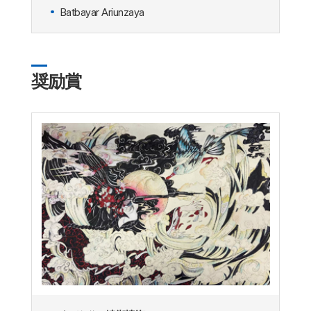
Batbayar Ariunzaya
奨励賞