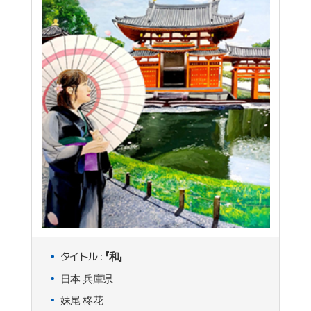
タイトル :
「和」
日本 兵庫県
妹尾 柊花