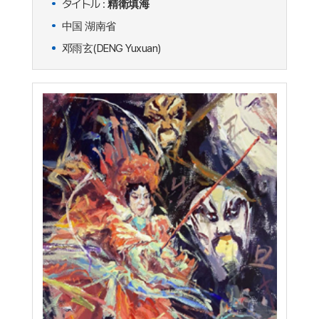
タイトル :
精衛填海
中国 湖南省
邓雨玄(DENG Yuxuan)