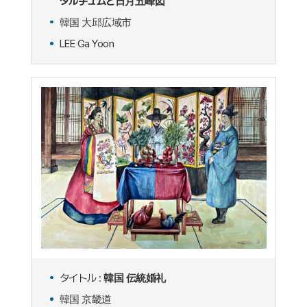
タルチュムと日月五峰図
韓国 大邱広域市
LEE Ga Yoon
タイトル :
韓国 伝統婚礼
韓国 京畿道