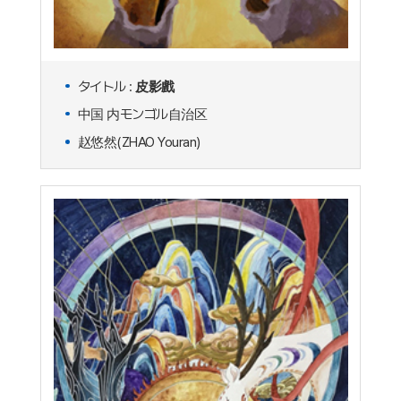
タイトル :
皮影戲
中国 内モンゴル自治区
赵悠然(ZHAO Youran)