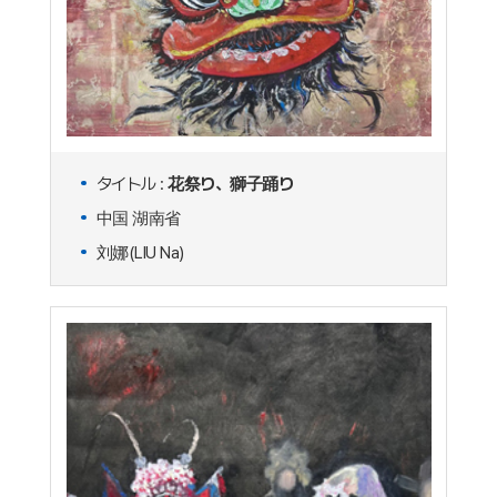
タイトル :
花祭り、獅子踊り
中国 湖南省
刘娜(LIU Na)