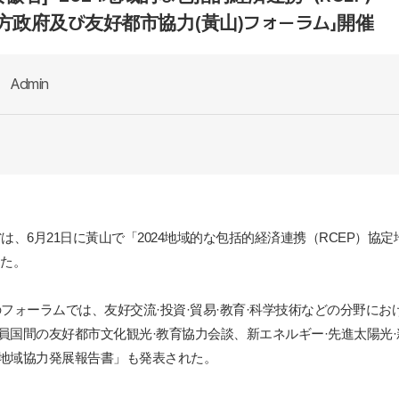
方政府及び友好都市協力(黃山)フォーラム」開催
Admin
省は、
6
月
21
日に黃山で「
2024
地域的な包括的経済連携（
RCEP
）協定
た。
のフォーラムでは、友好交流
·
投資
·
貿易
·
教育
·
科学技術などの分野にお
員国間の友好都市文化観光
·
教育協力会談、新エネルギー
·
先進太陽光
·
地域協力
発展報告書」も発表された。