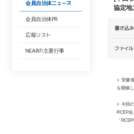
会員自治体ニュース
協定地
会員自治体PR
書き込み
広報リスト
ファイル
NEARの主要行事
○
安徽
を開催し
○
今回
RCEP
会
「
RCEP