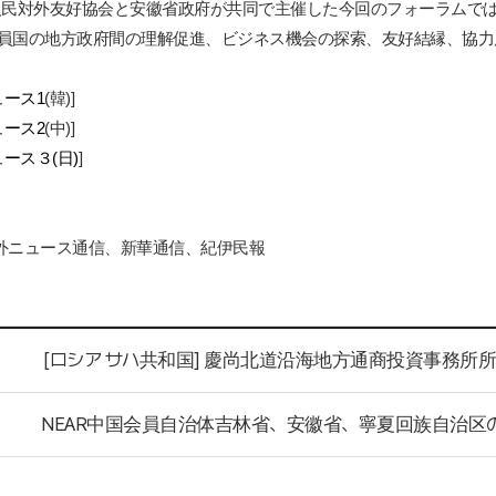
人民
対外友好協会と安徽省政府が共同で主催した今回のフォーラムで
員
国の地方政府間の理解促進、ビジネス機会の探索、友好結縁、協力
ュース
1
(
韓
)
]
ュース
2
(
中
)
]
ュース３
(
日
)
]
外ニュース通信、新華通信、紀伊民報
[ロシア サハ共和国] 慶尚北道沿海地方通商投資事務所
NEAR中国会員自治体吉林省、安徽省、寧夏回族自治区