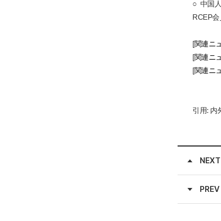
○
中国
RCEP
会
[
関連ニ
[
関連ニ
[
関連ニ
引用
:
内
NEXT
PREV