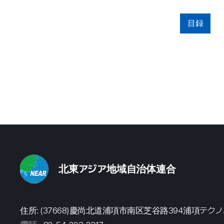
目録
北東アジア地域自治体連合
住所: (37668)慶尚北道浦項市南区芝谷路394浦項テク