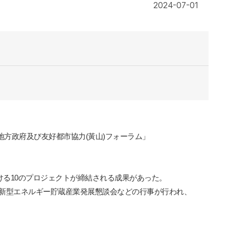
2024-07-01
地方政府及び友好都市協力
(
黃山
)
フォーラム」
ける
10
のプロジェクトが締結される成果があった。
新型エネルギー貯蔵産業発展懇談会などの行事が行われ、