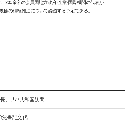
は、
200
余名の会員国地方政府
·
企業
·
国際機関の代表が、
展開の積極推進について論議する予定である。
所長、サハ共和国訪問
の党書記交代