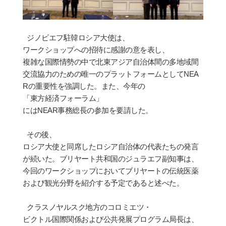
ジノビエフ駐韓ロシア大使は、
ワ
ー
クショップへの招待に感謝の意を表し、
複
雑
な
国
際情勢の中で北東アジア自治体間の多
地域
間
交流協力のための唯一のプラットフォ
ー
ムとして
NEA
R
の重要性を
強
調した。また、今年の
「東方
経済
フォ
ー
ラム」
には
NEAR
事務
総
長の
参
加を要請した。
その後、
ロシア大使と同席したロシア自治体の代表たちの
発
言
が
続
いた。ブリヤ
ー
ト共和
国
のジュラエフ副知事は、
今回のワ
ー
クショップにおいてブリヤ
ー
トの
伝
統
医薬
および
観
光分野を紹介する予定であると述べた。
クラスノヤルスク地方のコロミエツ
・
ビクトル
国
際
関
係および公共
発
展プログラム局長は、