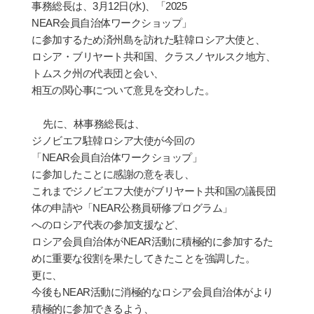
事務
総
長は、
3
月
12
日
(
水
)
、「
2025
NEAR
会
員自治体ワ
ー
クショップ」
に
参
加するため
済
州島を訪れた駐韓ロシア大使と、
ロシア
・
ブリヤ
ー
ト共和
国
、クラスノヤルスク地方、
トムスク州の代表
団
と
会
い、
相互の
関
心事について意見を交わした。
先に、林事務
総
長は、
ジノビエフ駐韓ロシア大使が今回の
「
NEAR
会
員自治体ワ
ー
クショップ」
に
参
加したことに感謝の意を表し、
これまでジノビエフ大使がブリヤ
ー
ト共和
国
の議長団
体の申請や「
NEAR
公務員
研
修プログラム」
へのロシア代表の
参
加支援など、
ロシア
会
員自治体が
NEAR
活動に積極的に
参
加するた
めに重要な役割を果たしてきたことを
強
調した。
更に、
今後も
NEAR
活動に消極的なロシア
会
員自治体がより
積極的に
参
加できるよう、