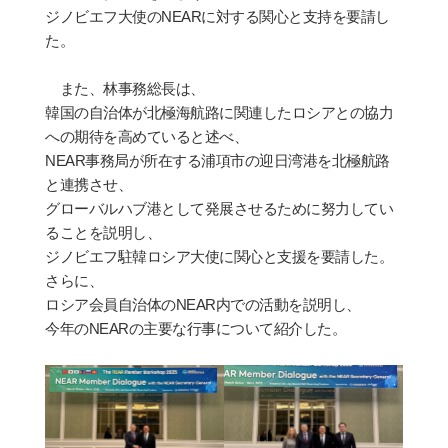
ジノビエフ大使の
NEAR
に
対
する
関
心と支持を要請し
た。
また、林事務
総
長は、
韓
国
の自治体が北極海航路に
関
連したロシアとの協力
への期待を高めていると述べ、
NEAR
事務局が所在する浦項市の迎日湾港を北極航路
と連携させ、
グロ
ー
バルハブ港として
発
展させるために努力してい
ることを
説
明し、
ジノビエフ駐韓ロシア大使に
関
心と支援を要請した。
さらに、
ロシア
会員自治体
の
NEAR
内
での活動を
説
明し、
今年の
NEAR
の主要な行事について紹介した。