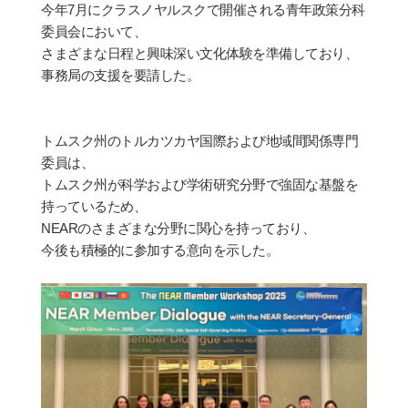
今年
7
月にクラスノヤルスクで開催される
青
年政策分科
委員
会において
、
さまざまな日程と興味深い文化体験を準備しており、
事務局の支援を要請した。
トムスク州のトルカツカヤ
国
際および地域間
関
係
専
門
委員は、
トムスク州が科
学
および
学
術
研
究分野で
強
固な基盤を
持っているため、
NEAR
のさまざまな分野に
関
心を持っており、
今後も積極的に
参
加する意向を示した。