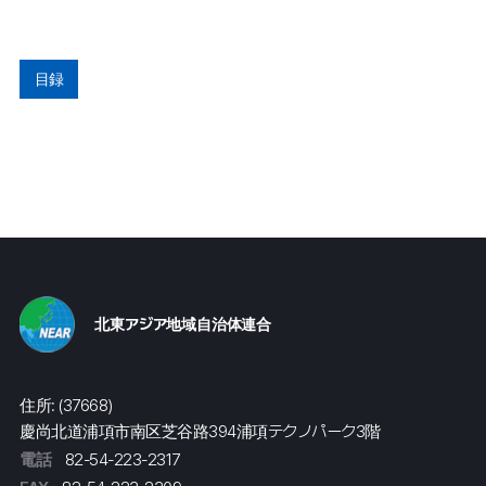
目録
北東アジア地域自治体連合
住所: (37668)
慶尚北道浦項市南区芝谷路394浦項テクノパーク3階
電話
82-54-223-2317