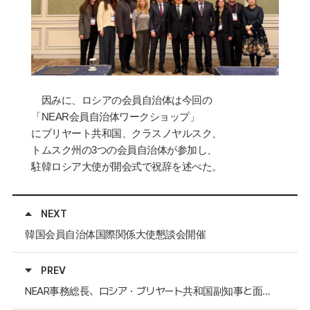
因みに、ロシアの
会
員自治体は今回の
「
NEAR
会
員自治体ワ
ー
クショップ」
にブリヤ
ー
ト共和
国
、クラスノヤルスク、
トムスク州の
3
つの
会
員
自治体
が
参
加し、
駐韓ロシア大使が開
会
式で祝
辞
を述べた。
NEXT
韓国会員自治体国際関係大使懇談会開催
PREV
NEAR事務総長、ロシア・ブリヤート共和国副知事と面談