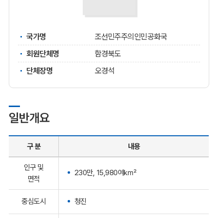
국가명
조선민주주의인민공화국
회원단체명
함경북도
단체장명
오경석
일반개요
구 분
내용
인구 및
230만, 15,980여㎢
면적
중심도시
청진