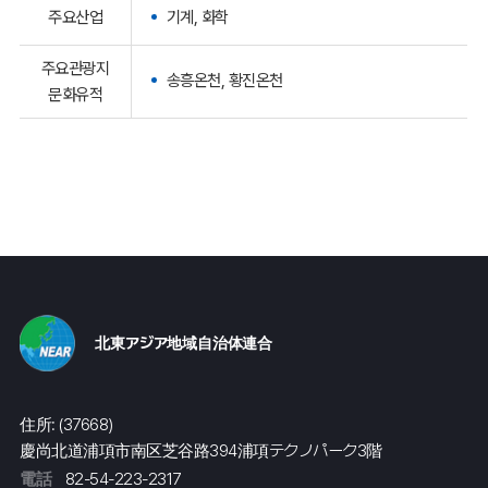
주요산업
기계, 화학
주요관광지
송흥온천, 황진온천
문화유적
北東アジア地域自治体連合
住所: (37668)
慶尚北道浦項市南区芝谷路394浦項テクノパーク3階
電話
82-54-223-2317