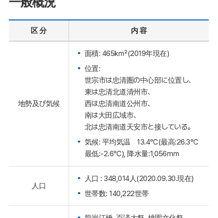
一般概況
区 分
内 容
面積: 465㎢(2019年現在)
位置:
世宗市は忠清圏の中心部に位置し、
東は忠清北道清州市、
西は忠清南道公州市、
地勢及び気候
南は大田広域市、
北は忠清南道天安市と接している。
気候: 平均気温 13.4℃(最高:26.3℃
最低:-2.6℃), 降水量:1,056㎜
人口 : 348,014人(2020.09.30.現在)
人口
世帯数: 140,222世帯
龍岩江橋, 百済大祭, 桃園文化祭