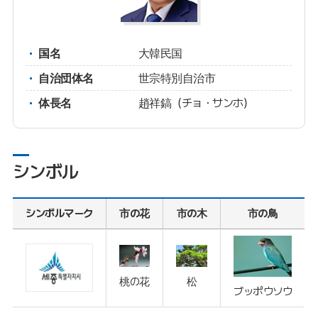
国名
大韓民国
自治団体名
世宗特別自治市
体長名
趙祥鎬（チョ・サンホ）
シンボル
シンボルマーク
市の花
市の木
市の鳥
桃の花
松
ブッポウソウ