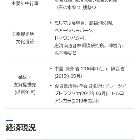
主要年中行事
（王の水祭り, 桃祭り
ミルマル展望台、高福湖公園、
ベアーツリーパーク、
主要観光地・
ドィウンバク村、
文化遺跡
忠清南道森林環境研究所、碑岩寺、
永平寺など
中国: 貴州省(2016年07月)、陝西省
(2015年05月)
姉妹・
友好提携先
会員自治体(準会員)以外: マレーシア
(提携年月)
プトラジャヤ(2017年06月)、トルコ
アンカラ(2018年02月)
経済現況