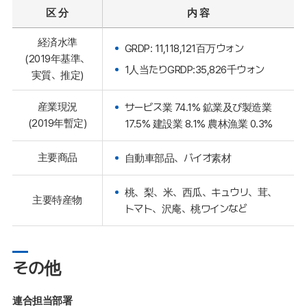
区 分
内 容
経済水準
GRDP: 11,118,121百万ウォン
(2019年基準、
1人当たりGRDP:35,826千ウォン
実質、推定)
産業現況
サービス業 74.1% 鉱業及び製造業
(2019年暫定)
17.5% 建設業 8.1% 農林漁業 0.3%
主要商品
自動車部品、バイオ素材
桃、梨、米、西瓜、キュウリ、茸、
主要特産物
トマト、沢庵、桃ワインなど
その他
連合担当部署