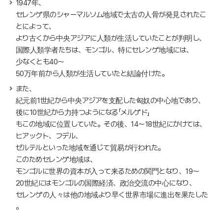
1947年、
セレンゲ県のシャーマルソム地域で太古の人骨が発見されたこ
とによって、
より古くから中央アジアに人類が生活していたことが判明し、
国際人類学者たちは、モンゴル、特にセレンゲ地域には、
少なくとも40～
50万年前から人類が生活していたと結論付けた。
また、
紀元前1世紀から中央アジアを支配した匈奴の中心地であり、
後に10世紀から力持つようになる「メルゲド」
もこの地域に位置していた。その後、14～18世紀にかけては、
ヒアックト、フデル、
ゼルテルといった地域を通じて貿易が行われた。
このためセレンゲ地域は、
モンゴルに世界の資本が入って来るための関門となり、19～
20世紀にはモンゴルの国際経済、政治交流の中心になり、
セレンゲの人々は他の地域より早く世界市場に進出を果たした
。