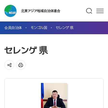
北東アジア地域自治体連合
会員自治体
モンゴル国
セレンゲ 県
セレンゲ 県