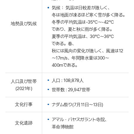
気候： 気温は日較差が激しく、
冬は地面が凍るほど寒く雪が多く降る。
冬季の平均気温は-35℃～-42℃
地勢及び気候
であり、夏と秋に雨が多く降る。
夏季の平均気温は、30℃～36℃
である。春、
秋には風向の変化が激しく、風速は12
～17m/s、年間降水量は300～
400mである。
人口 : 108,878人
人口及び世帯
(2021年)
世帯数 : 29,947世帯
文化行事
ナダム祭り(7月11日～13日)
アマル・バヤスガラント寺院、
文化遺跡
革命博物館