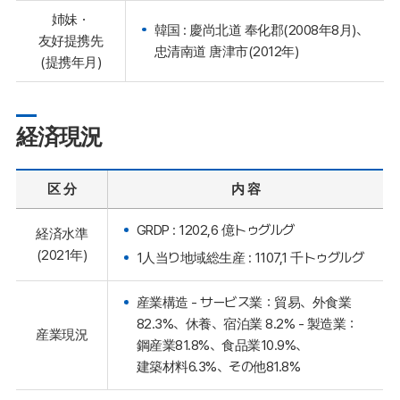
姉妹・
韓国 : 慶尚北道 奉化郡(2008年8月)、
友好提携先
忠清南道 唐津市(2012年)
(提携年月)
経済現況
区 分
内 容
GRDP : 1202,6 億トゥグルグ
経済水準
(2021年)
1人当り地域総生産 : 1107,1 千トゥグルグ
産業構造 - サービス業：貿易、外食業
82.3%、休養、宿泊業 8.2% - 製造業：
産業現況
鋼産業81.8%、食品業10.9%、
建築材料6.3%、その他81.8%