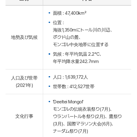
面積 : 47,400㎢
位置 :
海抜1,350mにトール川の川辺、
ボクド山の麓、
地勢及び気候
モンゴル中央地帯に位置する
気候 : 年平均気温 2.2℃、
年平均降水量242.7mm
人口 : 1,639,172人
人口及び世帯
(2021年)
世帯数 : 412,527世帯
'Deeltei Mongol'
モンゴルの伝統衣装祭り(7月)、
文化行事
ウランバートル冬祭り(2月)、鷹祭り
(3月)、国際マラソン大会(6月)、
ナーダム祭り(7月)