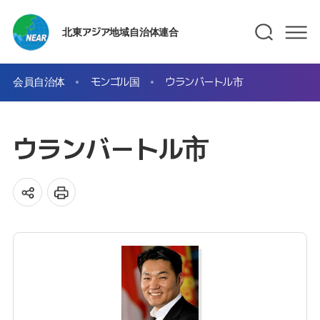
北東アジア地域自治体連合
会員自治体
モンゴル国
ウランバートル市
ウランバートル市