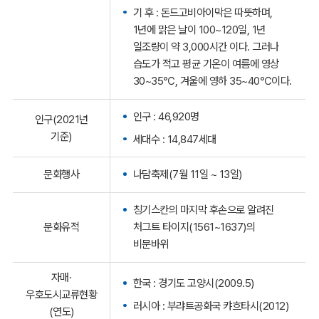
기 후 : 돈드고비아이막은 따뜻하며,
1년에 맑은 날이 100~120일, 1년
일조량이 약 3,000시간 이다. 그러나
습도가 적고 평균 기온이 여름에 영상
30~35℃, 겨울에 영하 35~40℃이다.
인구 : 46,920명
인구(2021년
기준)
세대수 : 14,847세대
문화행사
나담축제(7월 11일 ~ 13일)
칭기스칸의 마지막 후손으로 알려진
문화유적
처그트 타이지(1561~1637)의
비문바위
자매·
한국 : 경기도 고양시(2009.5)
우호도시교류현황
러시아 : 부랴트공화국 캬흐타시(2012)
(연도)