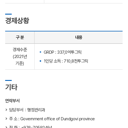
경제상황
구 분
내용
경제수준
GRDP : 337,0억투그릭
(2021년
1인당 소득 : 710,8천투그릭
기준)
기타
연락부서
담당부서：행정관리과
주 소 : Government office of Dundgovi province
전 화：+976-70592494