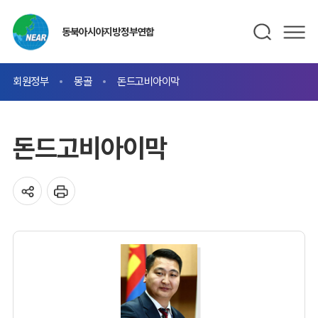
동북아시아지방정부연합
회원정부
몽골
돈드고비아이막
돈드고비아이막