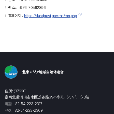
팩 스 : +976-70592896
홈페이지：
https://dundgovi.gov.mn/mn.php
北東アジア地域自治体連合
住所: (37668)
慶尚北道浦項市南区芝谷路394浦項テクノパーク3階
電話
82-54-223-2317
FAX
82-54-223-2309