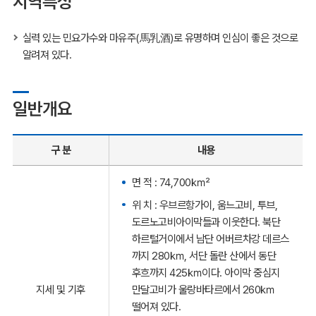
지역특성
실력 있는 민요가수와 마유주(馬乳酒)로 유명하며 인심이 좋은 것으로
알려져 있다.
일반개요
구 분
내용
면 적 : 74,700㎢
위 치 : 우브르항가이, 움느고비, 투브,
도르노고비아이막들과 이웃한다. 북단
하르털거이에서 남단 어버르차강 데르스
까지 280㎞, 서단 돌란 산에서 동단
후흐까지 425㎞이다. 아이막 중심지
만달고비가 울랑바타르에서 260㎞
지세 및 기후
떨어져 있다.