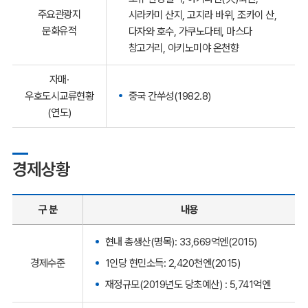
주요관광지
시라카미 산지, 고지라 바위, 조카이 산,
문화유적
다자와 호수, 가쿠노다테, 마스다
창고거리, 아키노미야 온천향
자매·
중국 간쑤성(1982.8)
우호도시교류현황
(연도)
경제상황
구 분
내용
현내 총생산(명목): 33,669억엔(2015)
1인당 현민소득: 2,420천엔(2015)
경제수준
재정규모(2019년도 당초예산) : 5,741억엔