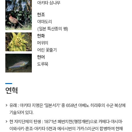
아키타 삼나무
현조
야마도리
(일본 특산종의 꿩)
현화
머위의
어린 꽃줄기
현어
도루묵
연혁
유래 : 아키타 지명은 ‘일본서기’ 중 658년 아베노 히라후의 수군 북상에
기술되어 있다.
현 자치단체의 탄생 : 1871년 폐번치현(행정개편)으로 카메다⋅야시마⋅
이와사키⋅혼죠⋅아키타 5현과 에사시번의 가카스미군이 합병하여 현재