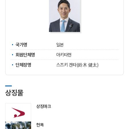
국가명
일본
회원단체명
아키타현
단체장명
스즈키 겐타(鈴木 健太)
상징물
상징마크
현목