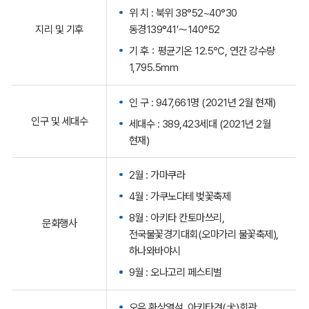
위 치 : 북위 38°52~40°30
동경139°41′～140°52
지리 및 기후
기 후：평균기온 12.5℃, 연간 강수량
1,795.5mm
인 구 : 947,661명 (2021년 2월 현재)
인구 및 세대수
세대수 : 389,423세대 (2021년 2월
현재)
2월 : 가마쿠라
4월 : 가쿠노다테 벚꽃축제
8월 : 아키타 칸토마쓰리,
문화행사
전국불꽃경기대회(오마가리 불꽃축제),
하나와바야시
9월 : 오나고리 페스티벌
오유 환상열석, 아키타견(犬)회관,