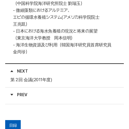
（中国科学院海洋研究所院士 劉瑞玉）
- 微細藻類におけるアルテミア、
エビの循環水養殖システム(アメリカ科学院院士
王兆凱）
- 日本における海水魚養殖の現況と将来の展望
（東京海洋大学教授 岡本信明）
- 海洋生物資源及び利用（韓国海洋研究員首席研究員
金尚珍）
NEXT
第２回 会議(2011年度)
PREV
目録