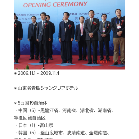
※ 2009.11.1 ~ 2009.11.4
※ 山東省青島シャングリアホテル
※ 5ヵ国19自治体
・中国（5）-黒龍江省、河南省、湖北省、湖南省、
寧夏回族自治区
・日本（1）-富山県
・韓国（5）-釜山広域市、忠清南道、全羅南道、