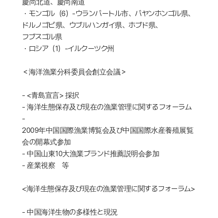
慶尚北道、慶尚南道
・モンゴル（6）-ウランバートル市、バヤンホンゴル県、
ドルノゴビ県、ウブルハンガイ県、ホブド県、
フブスゴル県
・ロシア（1）-イルクーツク州
＜海洋漁業分科委員会創立会議＞
- <青島宣言> 採択
- 海洋生態保存及び現在の漁業管理に関するフォーラム
-
2009年中国国際漁業博覧会及び中国国際水産養殖展覧
会の開幕式参加
- 中国山東10大漁業ブランド推薦説明会参加
- 産業視察 等
<海洋生態保存及び現在の漁業管理に関するフォーラム>
- 中国海洋生物の多様性と現況