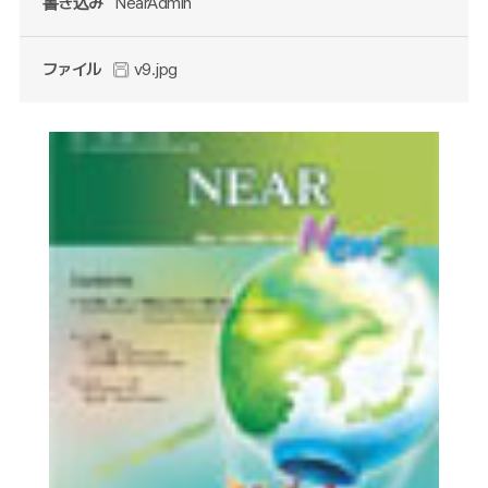
書き込み
NearAdmin
ファイル
v9.jpg