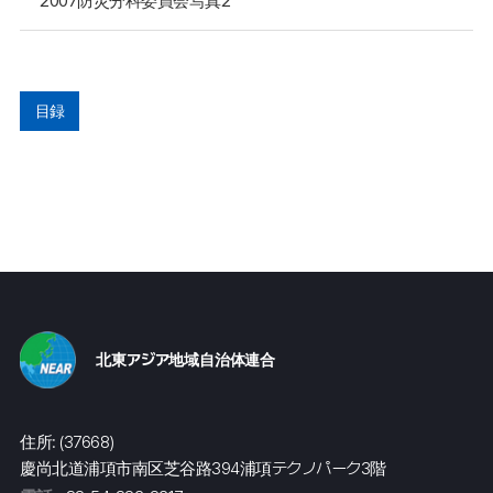
2007防災分科委員会写真2
目録
北東アジア地域自治体連合
住所: (37668)
慶尚北道浦項市南区芝谷路394浦項テクノパーク3階