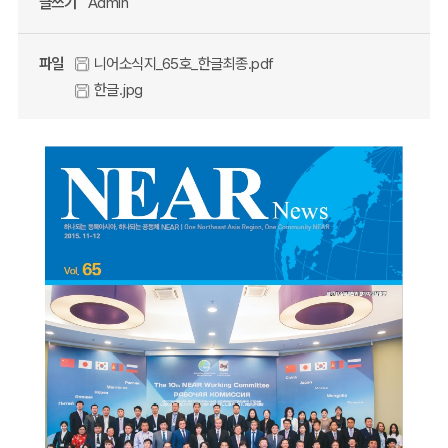
글쓰기
Admin
파일
니어소식지_65호_한글최종.pdf
한글.jpg