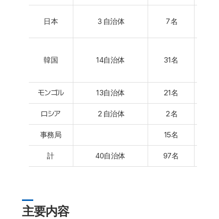
オブ
日本
３自治体
７名
中
オブ
韓国
14自治体
31名
モンゴル
13自治体
21名
ロシア
２自治体
２名
事務局
15名
計
40自治体
97名
主要内容