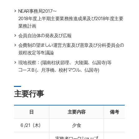
NEAR事務局2017～
2018年度上半期主要業務推進成果及び2018年度主要
業務計画
会員自治体の発表及び広報
会費制の望ましい運営方案及び憲章及び分科委員会の
規程改定等を議論
現地視察：(陽南柱状節理、 大陵園、仏国寺)等
コースＢ(、月淨橋、校村マウル、仏国寺)
主要行事
日
主要内容
備考
６/21（木）
夕食
実務者ワークショップ