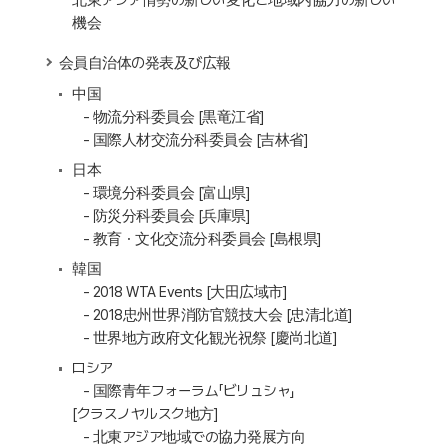
北東アジア情勢の新しい変化と地域内協力の新しい
機会
会員自治体の発表及び広報
中国
- 物流分科委員会 [黒竜江省]
- 国際人材交流分科委員会 [吉林省]
日本
- 環境分科委員会 [富山県]
- 防災分科委員会 [兵庫県]
- 教育・文化交流分科委員会 [島根県]
韓国
- 2018 WTA Events [大田広域市]
- 2018忠州世界消防官競技大会 [忠清北道]
- 世界地方政府文化観光祝祭 [慶尚北道]
ロシア
- 国際青年フォーラム「ビリュシャ」
[クラスノヤルスク地方]
- 北東アジア地域での協力発展方向