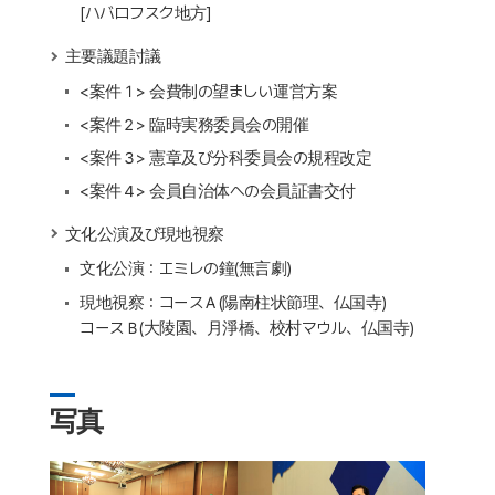
[ハバロフスク地方]
主要議題討議
<案件１> 会費制の望ましい運営方案
<案件２> 臨時実務委員会の開催
<案件３> 憲章及び分科委員会の規程改定
<案件４> 会員自治体への会員証書交付
文化公演及び現地視察
文化公演：エミレの鐘(無言劇)
現地視察：コースＡ(陽南柱状節理、仏国寺)
コースＢ(大陵園、月淨橋、校村マウル、仏国寺)
写真