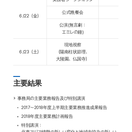
公式晩餐会
６/22（金）
公演(無言劇：
エミレの鐘)
現地視察
６/23（土）
（陽南柱状節理、
大陵園、仏国寺）
主要結果
事務局の主要業務報告及び特別講演
2017～2018年度上半期主要業務推進成果報告
2018年度主要業務計画報告
特別講演：