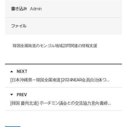
書き込み
Admin
ファイル
韓国全羅南道の
モンゴル地域訪問関連
の
情報支援
NEXT
[日本沖縄県－韓国全羅南道]2024NEAR会員自治体ワークショップ、1：1親交の時間の交流支援
PREV
[韓国 慶尚北道] ホーチミン議会との交流協力意向書締結のための公式書簡文の英文翻訳など慶尚北道議会支援