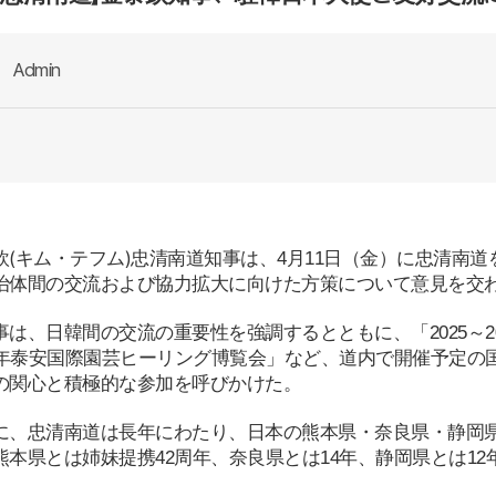
Admin
(
)
欽
キム
・
テフム
忠
清
南道知事は、
4
月
11
日（金）に忠
清
南道
治体間の交流および協力
拡
大に向けた方策について意見を交
事は、日韓間の交流の重要性を
強
調するとともに、「
2025
～
2
年泰安
国
際園芸ヒ
ー
リング博
覧会
」など、道
内
で開催予定の
の
関
心と積極的な
参
加を呼びかけた。
に、忠
清
南道は長年にわたり、日本の熊本県
・
奈良県
・静
岡
熊本県とは姉妹提携
42
周年、奈良県とは
14
年、
静
岡県とは
12