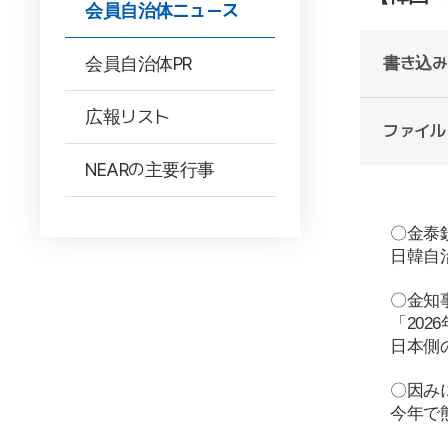
会員自治体ニュース
会員自治体PR
書き込み
広報リスト
ファイル
NEARの主要行事
〇金泰
日韓自
〇
金知
「
2026
日本側
〇
因み
今年で