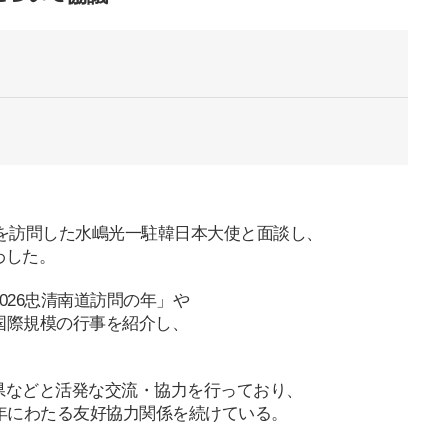
を訪問した水嶋光一駐韓日本大使と
面談
し、
わした。
026
忠
清
南道訪問の年」や
国
際規模の行事を紹介し、
県などと活
発
な交流
・
協力を行っており、
年にわたる友好協力
関
係を
続
けている。