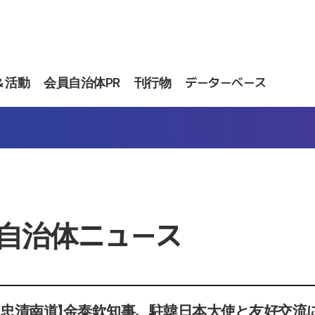
＆活動
会員自治体PR
刊行物
データーベース
自治体ニュース
・忠清南道】金泰欽知事、駐韓日本大使と友好交流