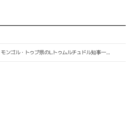
【中国・遼寧省 - モンゴル・トゥブ県】 遼寧省王新偉省長、モンゴル・トゥブ県のL.トゥムルチュドル知事一行と会見