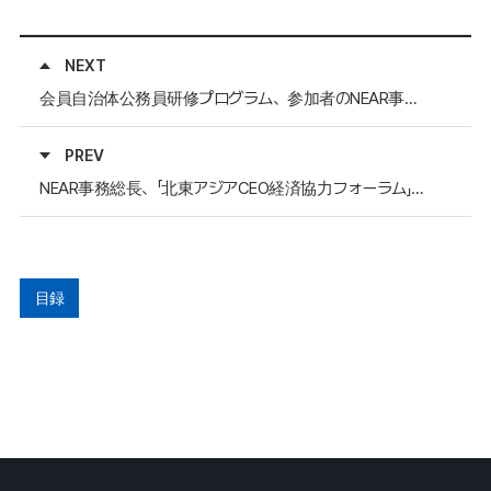
NEXT
会員自治体公務員研修プログラム、参加者のNEAR事務局・慶尚北道庁を訪問および修了式開催
PREV
NEAR事務総長、「北東アジアCEO経済協力フォーラム」および「浦項国際光祭り」歓迎晩餐会に出席
目録