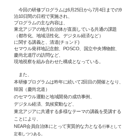
今回の
研
修プログラムは
6
月
25
日から
7
月
4
日までの
9
泊
10
日間の日程で
実
施され、
プログラムの主な
内
容は、
東北アジアの地方自治体が直面している共通の課題
（都市化、地域活性化、デジタル
経済
など）
に
関
する講義と、
清
道
(
チョンド
)
セマウル
発
祥地記念館、
POSCO
、
国
立中央博物館、
慶
尚
北道
庁
の訪問など、
現地視察を組み合わせた構成となっている。
また、
本
研
修プログラムは昨年に
続
いて
2
回目の開催となり、
韓
国
（慶
尚
北道）
のセマウル運動と地域開
発
の成功事例、
デジタル
経済
、
気
候
変
動など、
東北アジアに共通する多
様
なテ
ー
マの講義を受講する
ことにより、
NEAR
会
員自治体にとって
実
質的な
力となる
行事として
定着しつつある。