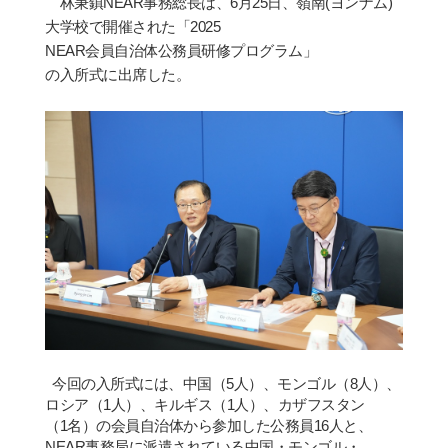
林秉
鎮
NEAR
事務
総
長は、
6
月
25
日、嶺南
(
ヨンナム
)
大
学
校で開催された「
2025
NEAR
会
員自治体公務員
研
修プログラム」
の入所式に出席した。
今回の入所式には、中
国
（
5
人）、モンゴル（
8
人）、
ロシア（
1
人）、キルギス（
1
人）、カザフスタン
（
1
名）の
会
員自治体から
参
加した公務員
16
人と、
NEAR
事務局に派遣されている中
国
・
モンゴル
・