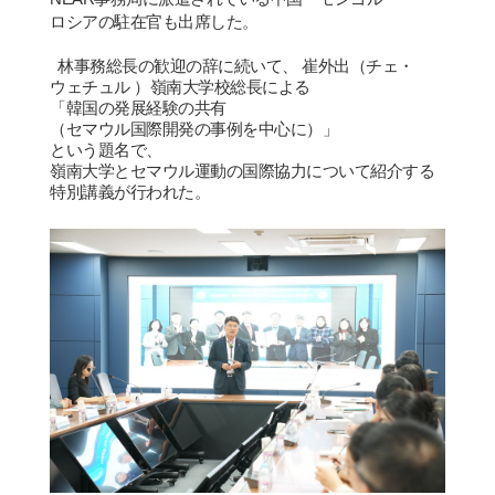
ロシアの駐在官も出席した。
林事務
総
長の
歓
迎の辞に
続
いて、 崔外出（チェ
・
ウェチュル ）嶺南大
学
校
総
長による
「韓
国
の
発
展
経験
の共有
（セマウル
国
際開
発
の事例を中心に）」
という題名で、
嶺南大
学
とセマウル運動の
国
際協力について紹介する
特別講義が行われた。