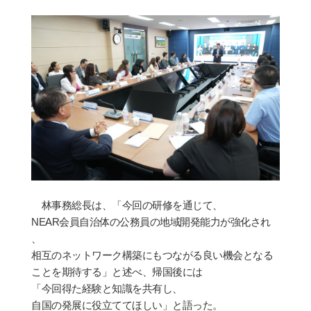
林事務
総
長は、「今回の
研
修を通じて、
NEAR
会
員自治体の公務員の地域開
発
能力が
強
化され
、
相互のネットワ
ー
ク構築にもつながる良い機
会
となる
ことを期待する」と述べ、
帰国
後には
「今回得た
経験
と知識を共有し、
自
国
の
発
展に役立ててほしい」と語った。