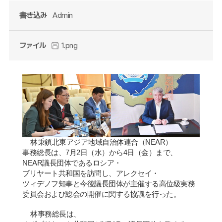
書き込み
Admin
ファイル
1.png
林秉
鎮
北東アジア地域自治体連合（
NEAR
）
事務
総
長は、
7
月
2
日（水）から
4
日（金）まで、
NEAR
議長団体であるロシア
・
ブリヤ
ー
ト共和
国
を訪問し、アレクセイ
・
ツィデノフ知事と今後議長団体が主催する高位級
実
務
委員
会
および
総会
の開催に
関
する協議を行った。
林事務
総
長は、