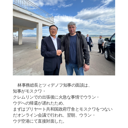
林事務
総
長とツィデノフ知事の面談は、
知事がモスクワ
・
クレムリンでの出張後に
火急
な事情でウラン
・
ウデへの
帰
還が
遅
れたため、
まずはブリヤ
ー
ト共和
国
政府
庁舎
とモスクワをつない
だオンライン
会
議で行われ、翌朝、ウラン
・
ウデ空港にて直接
対
面した。