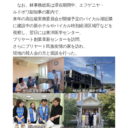
なお、林事務
総
長は
滞
在期間中、エフゲニヤ
・
ルドポワ副知事の案
内
で、
来
年の高位級実務委員会が開催予定のバイカル湖近隣
に建設中の新ホテルやバイカル特別
経済区
域
庁
などを
視察し、翌日には東洋
医学
センタ
ー
、
ブリヤ
ー
ト創業革新センタ
ー
を訪問、
さらにブリヤ
ー
ト民族友情の家を訪れ、
現地の韓人
会の方
と面談を行った。