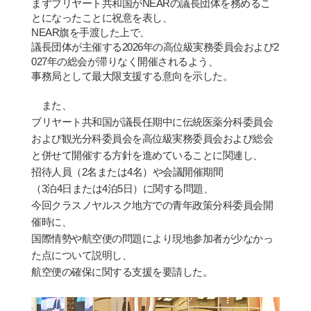
まずブリヤ
ー
ト共和
国
が
NEAR
の議長団体を務めるこ
とになったことに祝意を表し、
NEAR
旗を手渡した上で、
議長団体が主催する
2026
年の高位級実務委員会および
2
027
年の
総会
が滞りなく開催されるよう、
事務局として最大限支援する意向を示した。
また、
ブリヤ
ー
ト共和
国
が議長任期中に
伝
統
医薬
分科委員
会
および
観
光分科委員
会
を高位級実務委員会および
総会
と
併
せて開催する方針を進めていることに
関
連し、
招待人員（
2
名または
4
名）や
会
議開催期間
（
3
泊
4
日または
4
泊
5
日）に
関
する問題、
今回クラスノヤルスク地方での
青
年政策分科委員
会
開
催時に、
国
際情勢や航空便の問題により現地
参
加者が少なかっ
た点について
説
明し、
航空便の確保に
関
する支援を要請した。