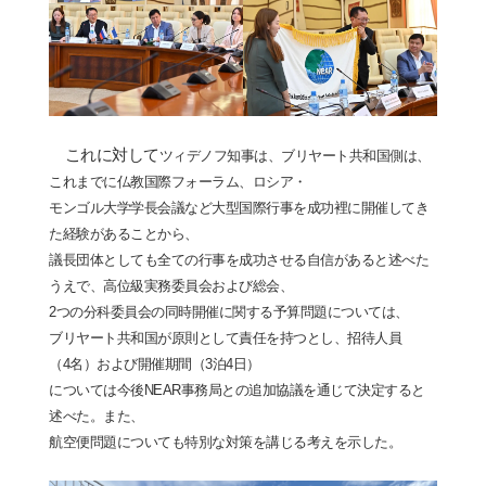
これに
対
して
ツィデノフ知事は、
ブリヤ
ー
ト共和
国
側は、
これまでに
仏教国
際フォ
ー
ラム、ロシア
・
モンゴル大
学学
長
会
議など大型
国
際行事を成功裡に開催してき
た
経験
があることから、
議長団体としても全ての行事を成功させる自信があると述べた
うえで、高位級実務委員会および
総会
、
2
つの分科委員
会
の同時開催に
関
する予算問題については、
ブリヤ
ー
ト共和
国
が原則として責任を持つとし、招待人員
（
4
名）および開催期間（
3
泊
4
日）
については今後
NEAR
事務局との追加協議を通じて決定すると
述べた。また、
航空便問題についても特別な
対
策を講じる考えを示した。