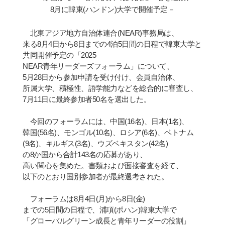
8
月に韓東
(
ハンドン
)
大
学
で開催予定－
北東アジア地方自治体連合
(NEAR)
事務局は、
来
る
8
月
4
日から
8
日までの
4
泊
5
日間の日程で韓東大
学
と
共同開催予定の「
2025
NEAR
青
年リ
ー
ダ
ー
ズフォ
ー
ラム」について、
5
月
28
日から
参
加申請を受け付け、
会
員自治体、
所
属
大
学
、積極性、語
学
能力などを
総
合的に審査し、
7
月
11
日に最終
参
加者
50
名を選出した。
今回のフォ
ー
ラムには、中
国
(16
名
)
、日本
(1
名
)
、
韓
国
(56
名
)
、モンゴル
(10
名
)
、ロシア
(6
名
)
、ベトナム
(9
名
)
、キルギス
(3
名
)
、ウズベキスタン
(42
名
)
の
8
か
国
から合計
143
名の
応
募があり、
高い
関
心を集めた。書類および面接審査を
経
て、
以下のとおり
国
別
参
加者が最終選考された。
フォ
ー
ラムは
8
月
4
日
(
月
)
から
8
日
(
金
)
までの
5
日間の日程で、浦項
(
ポハン
)
韓東大
学
で
「グロ
ー
バルグリ
ー
ン成長と
青
年リ
ー
ダ
ー
の役割」