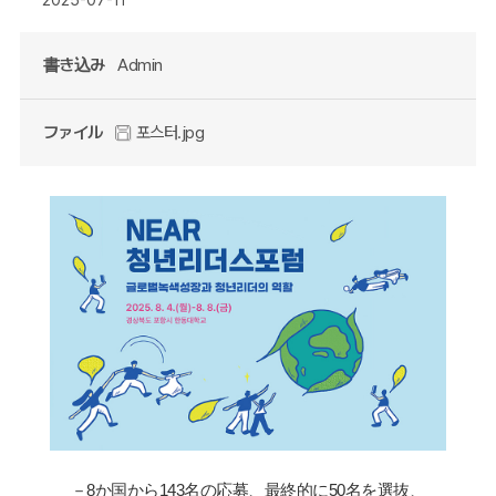
書き込み
Admin
ファイル
포스터.jpg
－
8
か
国
から
143
名の
応
募、最終的に
50
名を選
抜、