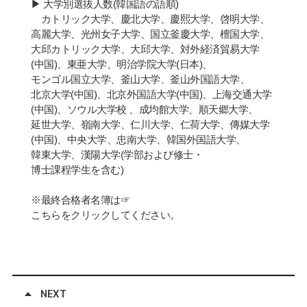
▶
大
学
別選
抜
人
数
(
韓
国
語の語
順
)
カトリック大
学
、慶北大
学
、慶熙大
学
、啓明大
学
、
高麗大
学
、光州女子大
学
、
国
立釜慶大
学
、檀
国
大
学
、
大邱カトリック大
学
、大邱大
学
、
対
外
経済
貿易大
学
(
中
国
)
、東
亜
大
学
、明治
学
院大
学
(
日本
)
、
モンゴル
国
立大
学
、釜山大
学
、釜山外
国
語大
学
、
北京大
学
(
中
国
)
、北京外
国
語大
学
(
中
国
)
、上海交通大
学
(
中
国
)
、
ソウル大
学
校
、成均館大
学
、順天
郷
大
学
、
延世大
学
、嶺南大
学
、仁川大
学
、仁荷大
学
、傳媒大
学
(
中
国
)
、中央大
学
、忠南大
学
、韓
国
外
国
語大
学
、
韓東大
学
、漢陽大
学
(
学
部および修士
・
博士課程
学
生を含む
)
※
最終合格者名簿は
☞
こちらをクリックしてください
。
NEXT