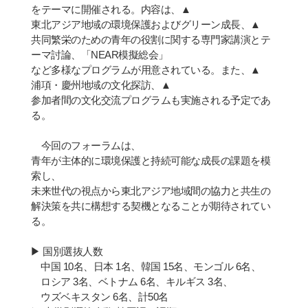
をテ
ー
マに開催される。
内
容は、
▲
東北アジア地域の環境保護およびグリ
ー
ン成長、
▲
共同繁
栄
のための
青
年の役割に
関
する
専
門家講演とテ
ー
マ討論、「
NEAR
模擬
総会
」
など多
様
なプログラムが用意されている。また、
▲
浦項
・
慶州地域の文化探訪、
▲
参
加者間の文化交流プログラムも
実
施される予定であ
る。
今回のフォ
ー
ラムは、
青
年が主体的に環境保護と持
続
可能な成長の課題を模
索し、
未
来
世代の視点から東北アジア地域間の協力と共生の
解決策を共に構想する契機となることが期待されてい
る。
▶
国
別選
抜
人
数
中
国
10
名、日本
1
名、韓
国
15
名、モンゴル
6
名、
ロシア
3
名、ベトナム
6
名、キルギス
3
名、
ウズベキスタン
6
名、計
50
名