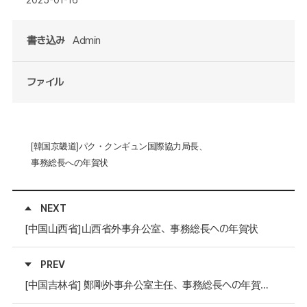
書き込み
Admin
ファイル
[
韓国京畿道
]
パク・クンギュン国際協力局長、
事務総長への年賀状
NEXT
[中国山西省]山西省外事弁公室、事務総長への年賀状
PREV
[中国吉林省] 鄭剛外事弁公室主任、事務総長への年賀状