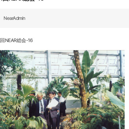
NearAdmin
1回NEAR総会-16