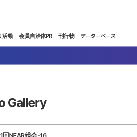
＆活動
会員自治体PR
刊行物
データーベース
o Gallery
第1回NEAR総会-16