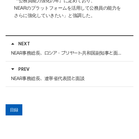
『公務員能力
強
化の年』に定めており、
NEAR
のプラットフォ
ー
ムを活用して公務員の能力を
さらに
強
化していきたい」と
強
調した。
NEXT
NEAR事務総長、ロシア・ブリヤート共和国副知事と面談
PREV
NEAR事務総長、遼寧省代表団と面談
目録