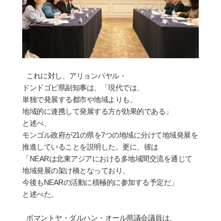
これに
対
し、アリョンバヤル
・
ドンドゴビ県副知事は、「現代では、
単独
で
発
展する都市や地域よりも、
地域的に連携して
発
展する方が
効
果的である」
と述べ、
モンゴル政府が
21
の県を
7
つの地域に分けて地域
発
展を
推進していることを
説
明した。更に、彼は
「
NEAR
は北東アジアにおける多
地域間
交流を通じて
地域
発
展の架け橋となっており、
今後も
NEAR
の活動に積極的に
参
加する予定だ」
と述べた。
ボマントヤ
・
ダルハン・オール県議
会
議員は、