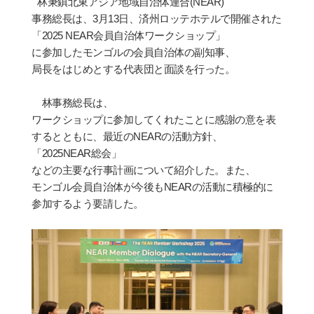
林秉鎮北東アジア地域自治体連合
(NEAR)
事務
総
長は、
3
月
13
日、
済
州ロッテホテルで開催された
「
2025 NEAR
会
員自治体ワ
ー
クショップ」
に
参
加したモンゴルの
会
員自治体の副知事、
局長をはじめとする代表団と面談を行った。
林事務
総
長は、
ワ
ー
クショップに
参
加してくれたことに感謝の意を表
するとともに、最近の
NEAR
の活動方針、
「
202
5NEAR
総会」
などの主要な行事計
画
について紹介した。また、
モンゴル
会
員
自治体
が今後も
NEAR
の活動に積極的に
参
加するよう要請した。