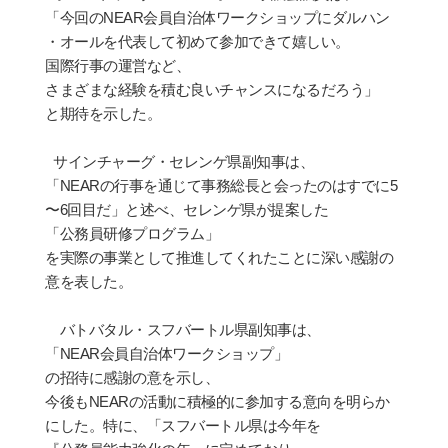
「今回の
NEAR
会
員自治体ワ
ー
クショップにダルハン
・オールを代表して初めて
参
加できて嬉しい。
国
際行事の運
営
など、
さまざまな
経験
を積む良いチャンスになるだろう」
と期待を示した。
サインチャーグ・セレンゲ県副知事は、
「
NEAR
の行事を通じて事務
総
長と
会
ったのはすでに
5
〜
6
回目だ」と述べ、セレンゲ県が提案した
「公務員
研
修プログラム」
を
実
際の事業として推進してくれたことに深い感謝の
意を表した。
バトバタル
・
スフバートル県副知事は、
「
NEAR
会
員自治体ワ
ー
クショップ」
の招待に感謝の意を示し、
今後も
NEAR
の活動に積極的に
参
加する意向を明らか
にした。特に、「スフバートル県は今年を