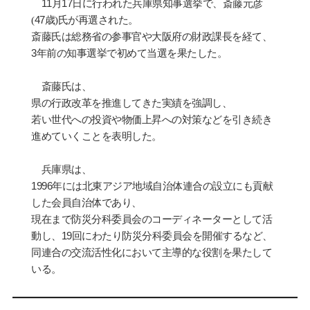
11
月
17
日に行われた兵庫県知事選
挙
で、
斎
藤元彦
(
47
歳
)
氏
が再選された。
斎藤氏は
総
務省の
参
事官や大阪府の財政課長を
経
て、
3
年前の知事選
挙
で初めて
当
選を果たした。
斎
藤氏は、
県の行政改革を推進してきた
実
績を
強
調し、
若い世代への投資や物
価
上昇への対策などを引き
続
き
進めていくことを表明した。
兵庫県は、
1996
年には北東アジア地域自治体連合の設立にも貢
献
した会員自治体であり、
現在まで防災分科
委員会
のコ
ー
ディネ
ー
タ
ー
として活
動し、
19
回にわたり防災分科委員会を開催するなど、
同連合の交流活性化において主導的な役割を果たして
いる。