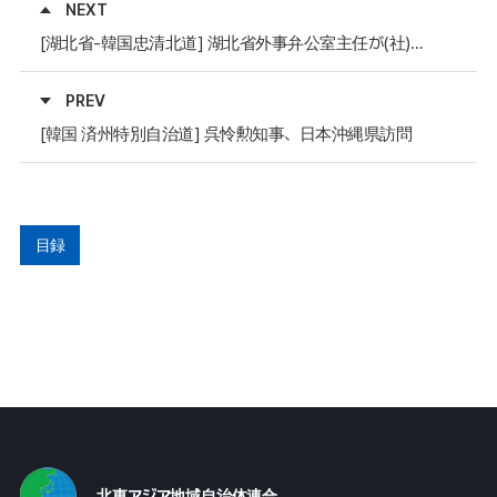
NEXT
[湖北省-韓国忠清北道] 湖北省外事弁公室主任が(社)全国里長・統長連合会忠清北道支部の一行と面談
PREV
[韓国 済州特別自治道] 呉怜勲知事、日本沖縄県訪問
目録
北東アジア地域自治体連合