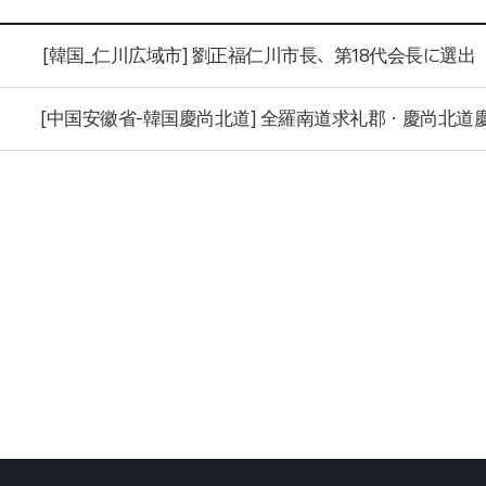
[韓国_仁川広域市] 劉正福仁川市長、第18代会長に選出
[中国安徽省-韓国慶尚北道] 全羅南道求礼郡・慶尚北