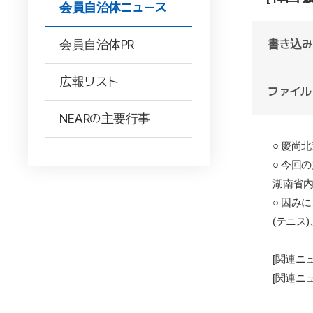
会員自治体ニュース
会員自治体PR
書き込み
広報リスト
ファイル
NEARの主要行事
○
慶
尚
北
○
今回の
湖南省
内
○
因みに
(テニス)
[
関
連ニ
[
関
連ニ