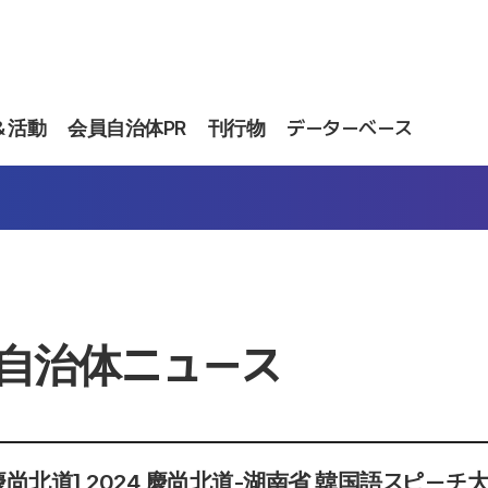
＆活動
会員自治体PR
刊行物
データーベース
自治体ニュース
慶尚北道] 2024 慶尚北道-湖南省 韓国語スピーチ