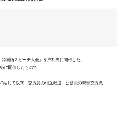
、韓
国
語スピ
ー
チ大
会
」を成功裏に開催した。
めに開催したもので、
締結して以
来
、交流員の相互派遣、公務員の親善交流
戦