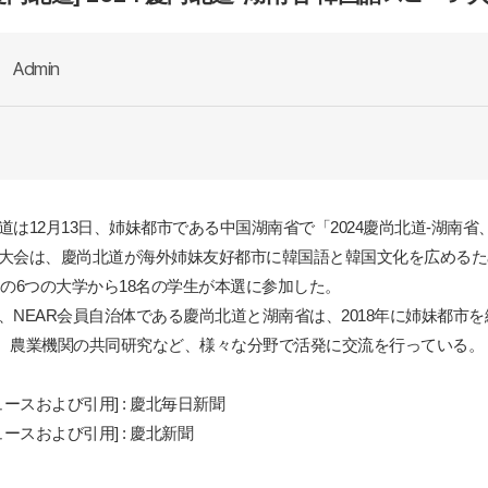
Admin
道は
12
月
13
日、姉妹都市である中
国
湖南省で「
2024
慶
尚
北道
-
湖南省
大
会
は、慶
尚
北道が海外姉妹友好都市に韓
国
語と韓
国
文化を
広
めるた
の
6
つの大
学
から
18
名の
学
生が本選に
参
加した。
、
NEAR
会
員自治体である慶
尚
北道と湖南省は、
2018
年に姉妹都市を
、農業機
関
の共同
研
究など、様々な分野で活
発
に交流を行っている。
ュ
ー
スおよび引用
] :
慶北
毎
日新聞
ュ
ー
スおよび引用
] :
慶北新聞