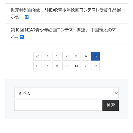
世宗特別自治市、「ＮEAR青少年絵画コンテスト受賞作品展
示会...
第10回 NEAR青少年絵画コンテスト関連、 中国現地のマ
ス...
1
2
3
4
5
6
7
8
9
10
検索