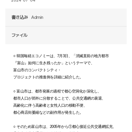
書き込み
Admin
ファイル
○
韓国毎経エコノミーは、
7
月
3
日、「消滅直前の地方都市
『富山』如何に生き残ったか」というテーマで、
富山市のコンパクトシティ
・
プロジェクトの推進例を詳細に紹介した。
○
富山市は、都市発展の過程で都心空洞化か深化し、
都市人口が郊外に分散することで、公共交通網の衰退、
高齢化に伴う高齢者と女性人口の移動不便、
都心商店街萎縮などの副作用が発生した。
○
そのため
富山市は、
2005
年から
①
都心接近公共交通網拡充、