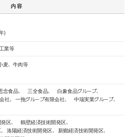
内 容
年)
工業等
小麦、牛肉等
 思念食品、 三全食品、 白象食品グループ、
会社、 一拖グループ有限会社、 中瑞実業グループ、
開発区、 鶴壁経済技術開発区、
、 洛陽経済技術開発区、 新鄉経済技術開発区、