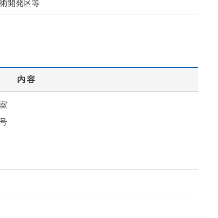
術開発区等
内 容
室
号