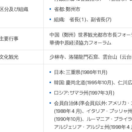
区分及び組織
省都: 鄭州市
組織: 省長( 1 )、副省長(7)
中国（鄭州）世界観光都市市長フォー
主要行事
華僑中原経済協力フォーラム
文化観光
少林寺、洛陽龍門石窟、雲台山（云台
日本: 三重県(1986年11月)
韓国: 慶尚北道(1995年10月)、仁川広域
ロシア: サマラ州(1997年3月)
会員自治体(準会員)以外: アメリカ・
(1988年４月)、イタリア・プッリャ
(1990年10月)、ルーマニア・ブライラ
アルジェリア・アルジェ州(1998年４