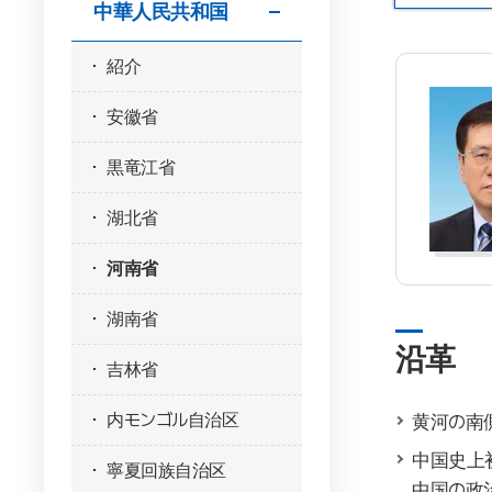
中華人民共和国
紹介
安徽省
黒竜江省
湖北省
河南省
湖南省
沿革
吉林省
内モンゴル自治区
黄河の南側
中国史上
寧夏回族自治区
中国の政