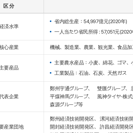
区 分
省内総生産：54,997億元(2020年)
経済水準
一人当たり省民所得 : 57,051元(2020
核心産業
機械、製造業、農業、観光業、食品加
主要農水産品：小麦、綿花、ゴマ、
主要産品
工業製品：石油、石炭、天然ガス
鄭州宇通グループ、 雙匯グループ、
代表企業
平煤神馬グループ、 風神タイヤ-株式
森源グループ等
鄭州経済技術開発区、 漯河経済技術
要産業団地
開封経済技術開発区、 許昌経済開発区