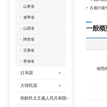
山東省
古都が最
遼寧省
一般概
山西省
陝西省
甘粛省
青海省
地理
日本国
大韓民国
朝鮮民主主義人民共和国