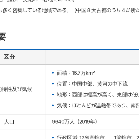
も多く密集している地域である。（中国８大古都のうち４か所
要
区 分
面積：16.7万㎢
位置：中国中部、黄河の中下流
的特性及び気候
地形：西部は標高が高く、東部は低
気候：ほとんどが温熱帯であり、南
人口
9640万人（2019年）
行政区域: 12省直轄市、 1管轄市、2