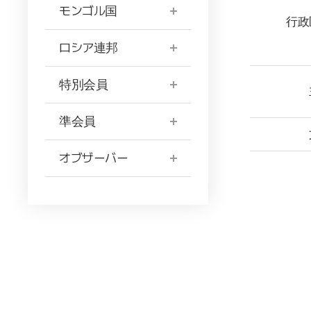
モンゴル国
行政
ロシア連邦
特別会員
準会員
オブザーバー