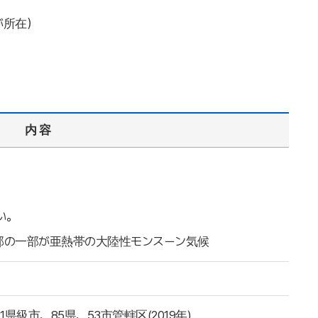
が所在）
内 容
い。
部の一部が亜熱帯の大陸性モンスーン気候
1県級市、85県、53市管轄区(2019年)