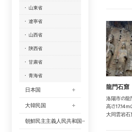
山東省
遼寧省
山西省
陝西省
甘粛省
青海省
龍門石窟
日本国
洛陽市の龍
大韓民国
高さ17.
大同雲岩石
朝鮮民主主義人民共和国