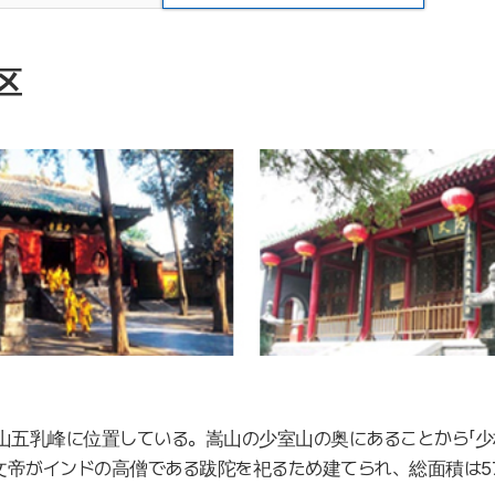
区
山五乳峰に位置している。嵩山の少室山の奥にあることから「少
文帝がインドの高僧である跋陀を祀るため建てられ、総面積は57