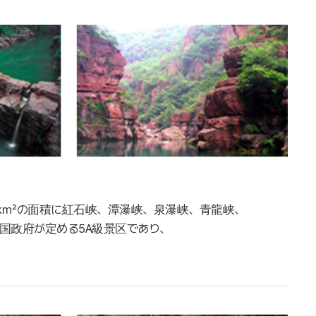
0㎢の面積に紅石峡、潭瀑峡、泉瀑峡、青龍峡、
国政府が定める5A級景区であり、