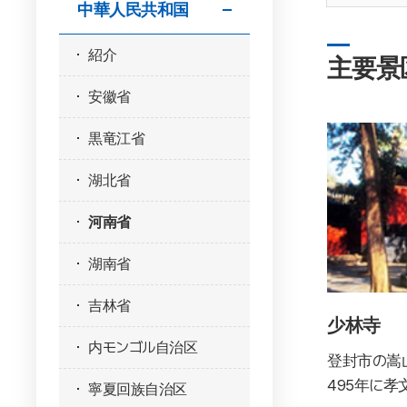
中華人民共和国
紹介
主要景
安徽省
黒竜江省
湖北省
河南省
湖南省
吉林省
少林寺
内モンゴル自治区
登封市の嵩
495年に孝
寧夏回族自治区