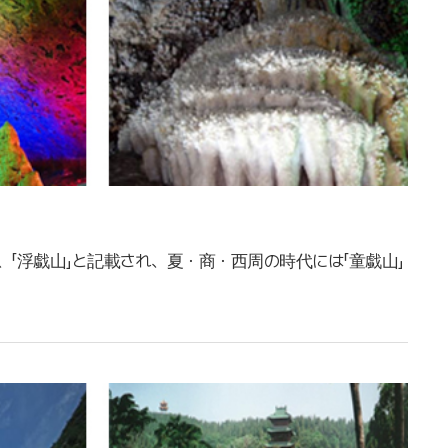
、「浮戱山」と記載され、夏・商・西周の時代には「童戱山」