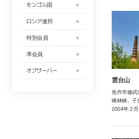
モンゴル国
ロシア連邦
特別会員
準会員
オブザーバー
雲台山
焦作市修武
峰林峡、子
2004年２