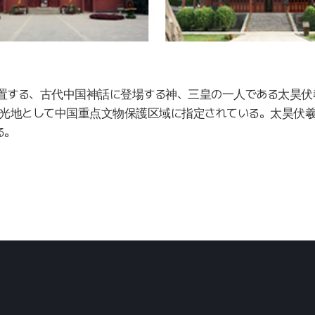
置する、古代中国神話に登場する神、三皇の一人である太昊伏
観光地として中国重点文物保護区域に指定されている。太昊伏羲
る。