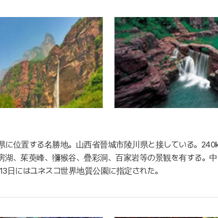
県に位置する名勝地。山西省晉城市陵川県と接している。24
房湖、茱萸峰、獼猴谷、疊彩洞、百家岩等の景観を有する。中
月13日にはユネスコ世界地質公園に指定された。