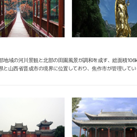
部地域の河川景観と北部の田園風景が調和を成す、総面積10
県と山西省晋成市の境界に位置しており、焦作市が管理してい