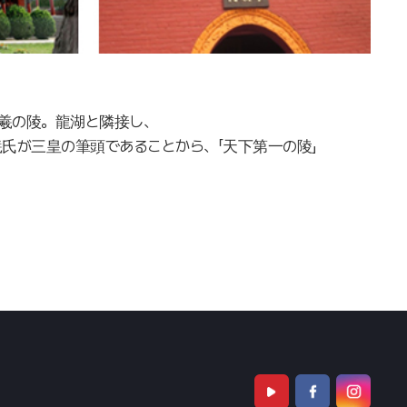
羲の陵。龍湖と隣接し、
氏が三皇の筆頭であることから、「天下第一の陵」