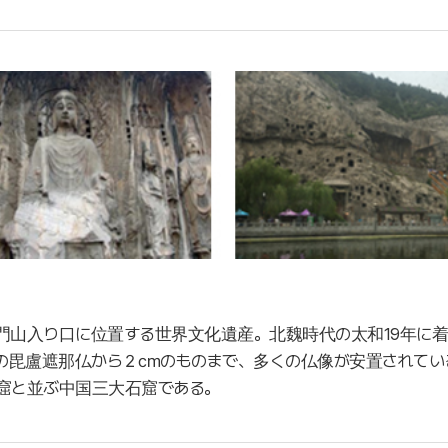
門山入り口に位置する世界文化遺産。北魏時代の太和19年に着工
14ｍの毘盧遮那仏から２㎝のものまで、多くの仏像が安置されて
窟と並ぶ中国三大石窟である。