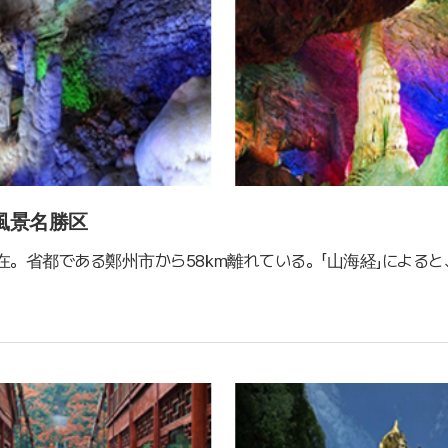
風景名勝区
在。省都である鄭州市から58㎞離れている。「山海経」によると
。