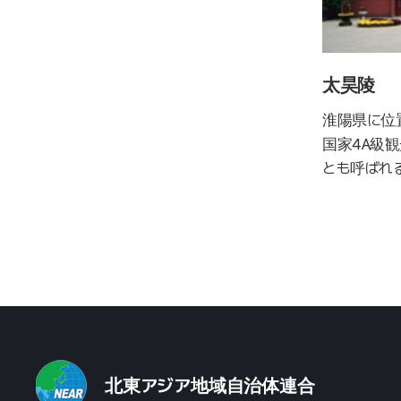
太昊陵
淮陽県に位
国家4A級
とも呼ばれ
北東アジア地域自治体連合