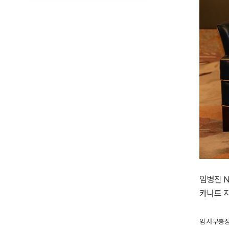
임병진 N
카나트 
임 사무총장