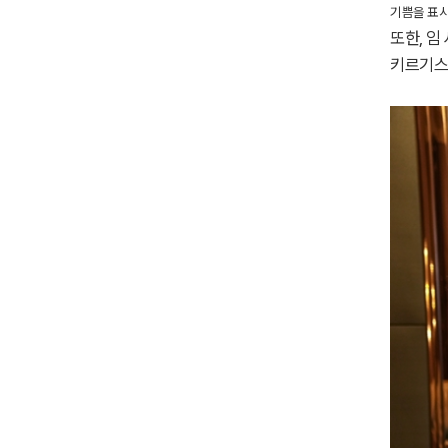
기쁨을 표
또한, 임
키르기스