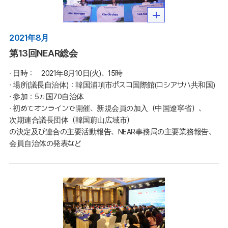
2021年8月
第13回NEAR総会
∙ 日時：　2021年8月10日(火)、15時

∙ 場所(議長自治体)：韓国浦項市ポスコ国際館(ロシアサハ共和国)

∙ 参加：5ヵ国70自治体

∙ 初めてオンラインで開催、新規会員の加入（中国遼寧省）、
次期連合議長団体（韓国蔚山広域市）
の決定及び連合の主要活動報告、NEAR事務局の主要業務報告、
会員自治体の発表など