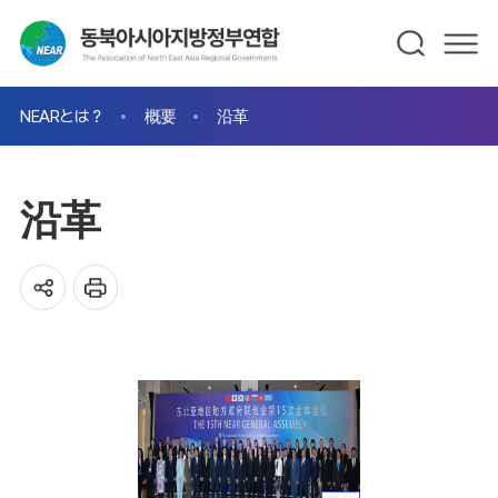
NEARとは？
概要
沿革
沿革