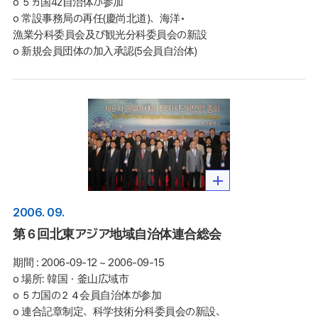
o ５ヵ国42自治体が参加 

o 常設事務局の再任(慶尚北道)、海洋•
漁業分科委員会及び観光分科委員会の新設 

o 新規会員団体の加入承認(5会員自治体)
2006. 09.
第６回北東アジア地域自治体連合総会
期間 :
2006-09-12 ~ 2006-09-15
o 場所: 韓国・釜山広域市

o ５カ国の２４会員自治体が参加 

o 連合記章制定、科学技術分科委員会の新設、