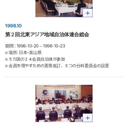
1998.10
第２回北東アジア地域自治体連合総会
期間 :
1998-10-20 ~ 1998-10-23
o 場所: 日本•富山県

o ５カ国の２４会員自治体が参加 

o 会員を増やすための憲章改訂、５つの分科委員会の設置