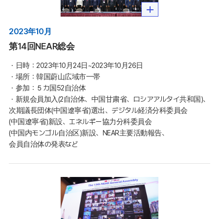
2023年10月
第14回NEAR総会
・日時：2023年10月24日~2023年10月26日

・場所：韓国蔚山広域市一帯

・参加：５カ国52自治体

・新規会員加入(2自治体、中国甘粛省、ロシアアルタイ共和国)、
次期議長団体(中国遼寧省)選出、デジタル経済分科委員会
(中国遼寧省)新設、エネルギー協力分科委員会
(中国内モンゴル自治区)新設、NEAR主要活動報告、
会員自治体の発表など