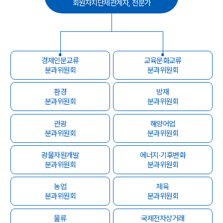
회원자치단체관계자, 전문가
경제인문교류
교육문화교류
분과위원회
분과위원회
환경
방재
분과위원회
분과위원회
관광
해양어업
분과위원회
분과위원회
광물자원개발
에너지·기후변화
분과위원회
분과위원회
농업
체육
분과위원회
분과위원회
물류
국제전자상거래