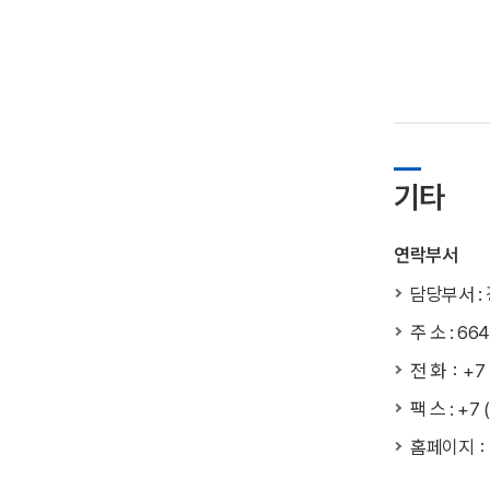
기타
연락부서
담당부서 :
주 소 : 6640
전 화：+7 (
팩 스 : +7 
홈페이지