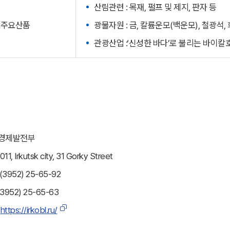
산림관련 : 목재, 펄프 및 제지, 판자 등
주요산품
광물자원 : 금, 칼륨운모(백운모), 철광석,
관광산업 :‘신성한 바다’로 불리는 바이칼
 경제발전부
11, Irkutsk city, 31 Gorky Street
3952) 25-65-92
(3952) 25-65-63
：
https://irkobl.ru/