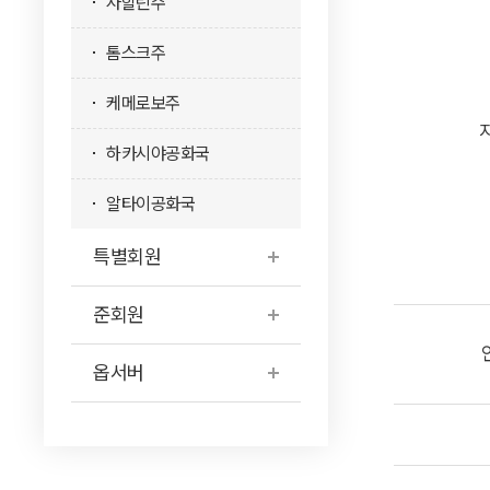
사할린주
톰스크주
케메로보주
하카시야공화국
알타이공화국
특별회원
준회원
옵서버