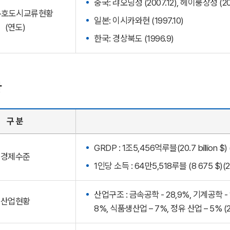
중국: 랴오닝성 (2007.12), 헤이룽장성 (20
우호도시교류현황
일본: 이시카와현 (1997.10)
(연도)
한국: 경상북도 (1996.9)
황
구 분
GRDP : 1조5,456억루블(20.7 billion $)
경제수준
1인당 소득 : 64만5,518루블 (8 675 $)(
산업구조 : 금속공학 - 28,9%, 기계공학 - 
산업현황
8%, 식품생산업 – 7%, 정유 산업 – 5% (