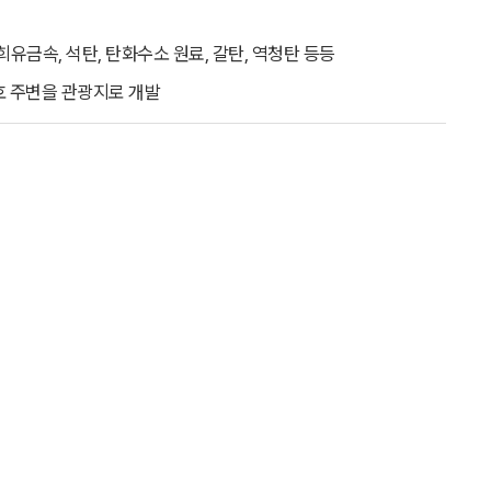
 희유금속, 석탄, 탄화수소 원료, 갈탄, 역청탄 등등
호 주변을 관광지로 개발