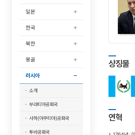
일본
한국
북한
몽골
상징물
러시아
소개
부랴티야공화국
연혁
사하(야쿠티야)공화국
투바공화국
1764년 :