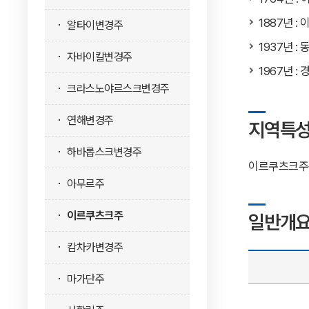
1887년 :
알타이변경주
1937년 
자바이칼변경주
1967년 
크라스노야르스크변경주
연해변경주
지역특
하바롭스크변경주
이르쿠츠크주는
아무르주
이르쿠츠크주
일반개
캄차카변경주
마가단주