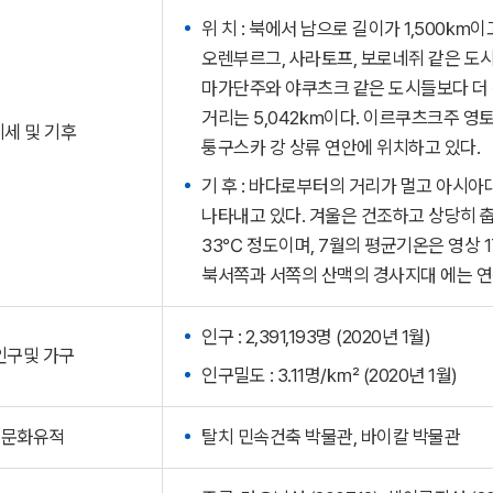
위 치 : 북에서 남으로 길이가 1,500㎞이
오렌부르그, 사라토프, 보로네쥐 같은 도시
마가단주와 야쿠츠크 같은 도시들보다 더
거리는 5,042㎞이다. 이르쿠츠크주 영토
지세 및 기후
퉁구스카 강 상류 연안에 위치하고 있다.
기 후 : 바다로부터의 거리가 멀고 아시
나타내고 있다. 겨울은 건조하고 상당히 춥고
33℃ 정도이며, 7월의 평균기온은 영상 1
북서쪽과 서쪽의 산맥의 경사지대 에는 연
인구 : 2,391,193명 (2020년 1월)
인구및 가구
인구밀도 : 3.11명/㎢ (2020년 1월)
문화유적
탈치 민속건축 박물관, 바이칼 박물관