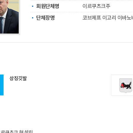
회원단체명
이르쿠츠크주
단체장명
코브제프 이고리 이바노
상징깃발
 이르쿠츠크 현 설립