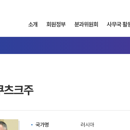
소개
회원정부
분과위원회
사무국 활
쿠츠크주
국가명
러시아