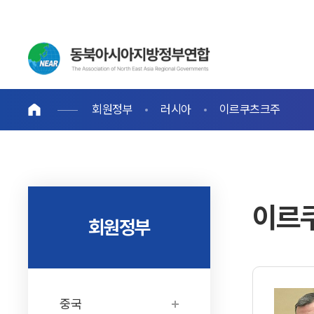
회원정부
러시아
이르쿠츠크주
이르
회원정부
중국