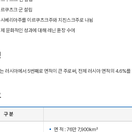
 이르쿠츠크 군 설립
: 동시베리아주를 이르쿠츠크주와 치친스크주로 나뉨
: 경제 문화적인 성과에 대해 레닌 훈장 수여
성
 러시아에서 5번째로 면적이 큰 주로써, 전체 러시아 면적의 4.6%를
요
구 분
면 적 : 76만 7,900㎢