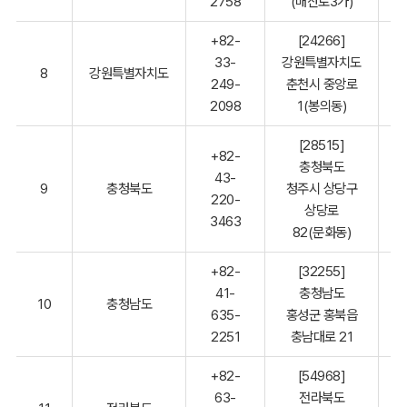
2758
(매산로3가)
+82-
[24266]
33-
강원특별자치도
8
강원특별자치도
249-
춘천시 중앙로
2098
1(봉의동)
[28515]
+82-
충청북도
43-
9
충청북도
청주시 상당구
220-
상당로
3463
82(문화동)
+82-
[32255]
41-
충청남도
10
충청남도
635-
홍성군 홍북읍
2251
충남대로 21
+82-
[54968]
63-
전라북도