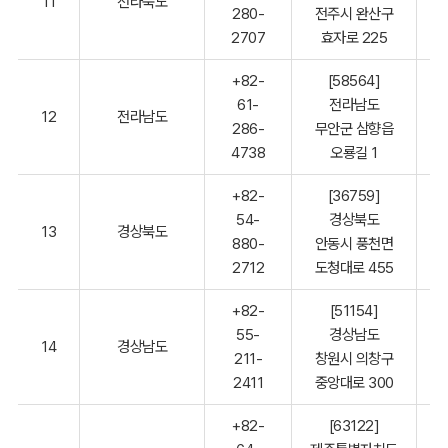
11
전라북도
280-
전주시 완산구
2707
효자로 225
+82-
[58564]
61-
전라남도
12
전라남도
286-
무안군 삼향읍
4738
오룡길 1
+82-
[36759]
54-
경상북도
13
경상북도
880-
안동시 풍천면
2712
도청대로 455
+82-
[51154]
55-
경상남도
14
경상남도
211-
창원시 의창구
2411
중앙대로 300
+82-
[63122]