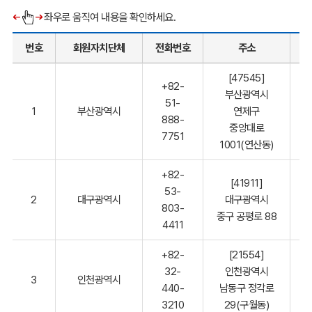
좌우로 움직여 내용을 확인하세요.
번호
회원자치단체
전화번호
주소
홈
[47545]
+82-
부산광역시
51-
1
부산광역시
연제구
888-
중앙대로
7751
1001(연산동)
+82-
[41911]
53-
2
대구광역시
대구광역시
803-
중구 공평로 88
4411
+82-
[21554]
32-
인천광역시
3
인천광역시
440-
남동구 정각로
3210
29(구월동)