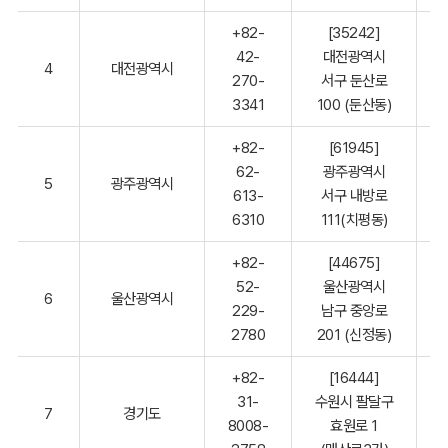
+82-
[35242]
42-
대전광역시
4
대전광역시
270-
서구 둔산로
3341
100 (둔산동)
+82-
[61945]
62-
광주광역시
5
광주광역시
613-
서구 내방로
6310
111(치평동)
+82-
[44675]
52-
울산광역시
6
울산광역시
229-
남구 중앙로
2780
201 (신정동)
+82-
[16444]
31-
수원시 팔달구
7
경기도
8008-
효원로 1