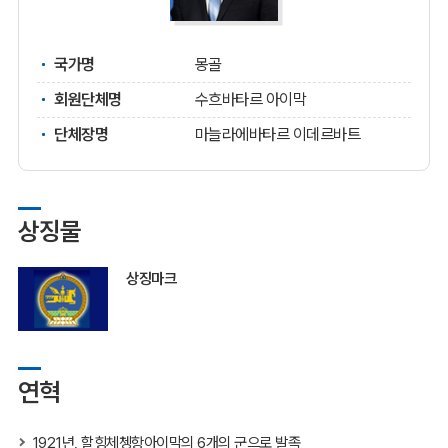
국가명
몽골
회원단체명
수흐바타르 아이막
단체장명
마늘라에바타르 이데르바트
상징물
상징마크
연혁
1921년, 할힝체쳉항아이막의 6개의 군으로 발족