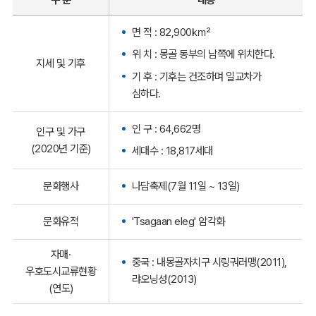
면 적 : 82,900㎢
위 치 : 몽골 동부의 남쪽에 위치한다.
지세 및 기후
기 후 : 기후는 건조하며 일교차가
심하다.
인 구 : 64,662명
인구 및 가구
(2020년 기준)
세대수 : 18,817세대
문화행사
나담축제(7월 11일 ~ 13일)
문화유적
'Tsagaan eleg' 암각화
자매·
중국 : 내몽골자치구 시링궈러맹(2011),
우호도시교류현황
랴오닝성(2013)
(연도)