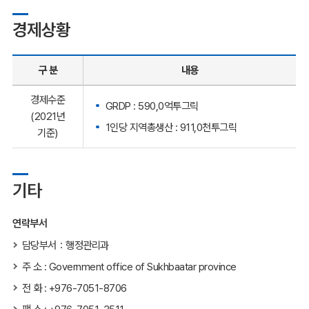
경제상황
구 분
내용
경제수준
GRDP : 590,0억투그릭
(2021년
1인당 지역총생산 : 911,0천투그릭
기준)
기타
연락부서
담당부서：행정관리과
주 소 : Government office of Sukhbaatar province
전 화 : +976-7051-8706