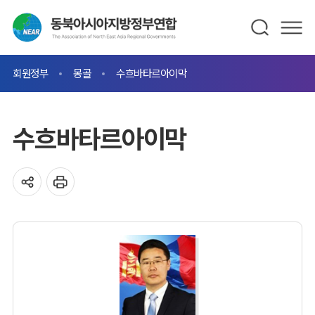
회원정부
몽골
수흐바타르아이막
수흐바타르아이막