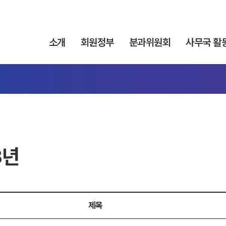
소개
회원정부
분과위원회
사무국 활
3년
제목