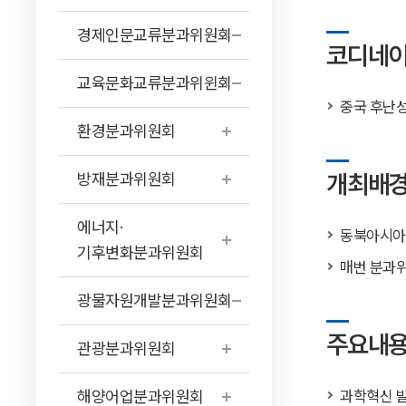
경제인문교류분과위원회
코디네
교육문화교류분과위윈회
중국 후난
환경분과위원회
개최배경
방재분과위원회
에너지·
동북아시아 
기후변화분과위원회
매번 분과위
광물자원개발분과위원회
주요내
관광분과위원회
해양어업분과위원회
과학혁신 