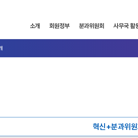
소개
회원정부
분과위원회
사무국 활
개
혁신+분과위원