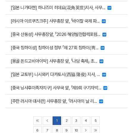
[일본 니가타현] 하나즈미 히데요(花角英世)지사, 사무...
[러시아 이르쿠츠크주] 사무총장 앞, 「바이칼 국제 파...
[중국 산둥성] 사무총장앞, 「2026 해양발전협력포럼...
[중국 칭하이성] 칭하이성 정부 「제 27회 칭하이(靑...
[몽골 돈드고비아이막] 사무총장 앞, 「나담 축제」 초...
[일본 교토부] 니시와키 다카토시(西脇 隆俊) 지사, ...
[중국 닝샤후이족자치구] 사무국 앞, 「제9회 구기자박...
[주한 러시아 대사관] 사무총장 앞, 「러시아의 날 리...
1
2
3
4
5
6
7
8
9
10