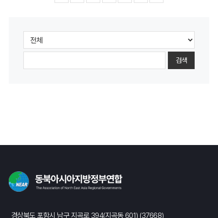
검색
경상북도 포항시 남구 지곡로 394(지곡동 601) (37668)