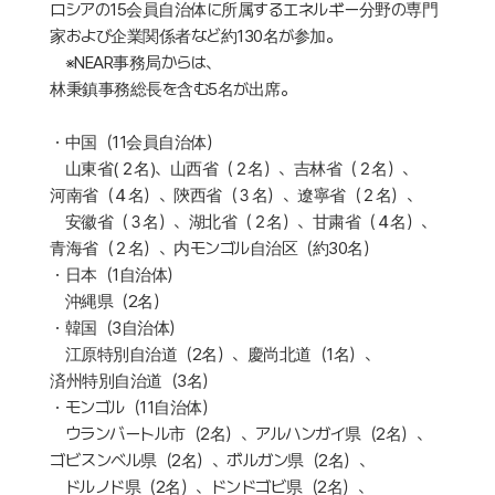
ロシアの15会員自治体に所属するエネルギー分野の専門
家および企業関係者など約130名が参加。
※NEAR事務局からは、
林秉鎮事務総長を含む5名が出席。
・中国（11会員自治体）
山東省(２名)、山西省（２名）、吉林省（２名）、
河南省（４名）、陝西省（３名）、遼寧省（２名）、
安徽省（３名）、湖北省（２名）、甘粛省（４名）、
青海省（２名）、内モンゴル自治区（約30名）
・日本（1自治体）
沖縄県（2名）
・韓国（3自治体）
江原特別自治道（2名）、慶尚北道（1名）、
済州特別自治道（3名）
・モンゴル（11自治体）
ウランバートル市（2名）、アルハンガイ県（2名）、
ゴビスンベル県（2名）、ボルガン県（2名）、
ドルノド県（2名）、ドンドゴビ県（2名）、