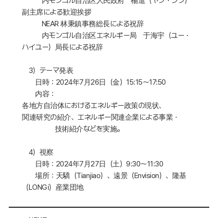
内モンゴル自治区人民政府 楊進（ヤン・ジン）
副主席による歓迎挨拶
NEAR 林秉鎮事務総長による祝辞
内モンゴル自治区エネルギー局 于海宇（ユー・
ハイユー）局長による祝辞
3）テーマ発表
日時：2024年7月26日（金）15:15～17:50
内容：
各地方自治体におけるエネルギー政策の現状、
関連研究の紹介、エネルギー関連企業による事業・
技術紹介などを実施。
4）視察
日時：2024年7月27日（土）9:30～11:30
場所：天驕（Tianjiao）、遠景（Envision）、隆基
（LONGi）産業団地